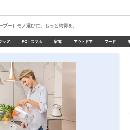
ーブー］
モノ選びに、もっと納得を。
グッズ
PC・スマホ
家電
アウトドア
フード