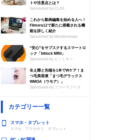
トや注意点とは？
Sponsored by CLAS
これから動画編集を始める人へ！
Filmora12で新たに搭載される機
能を詳しく紹介
Sponsored by Wondershare
“安心”をサブスクするスマートロ
ック「bitlock MINI」
Sponsored by ビットキー
生え際と先端を1本でWケア！ま
つ毛美容液「まつ毛デラックス
WMOA（ウモア）」
Sponsored by ファーマフーズ
カテゴリー一覧
スマホ・タブレット
スマホ、アクセサリ、タブレット
PC・PC関連