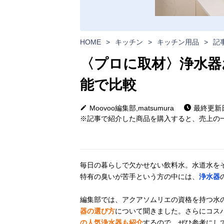
HOME
>
キッチン
>
キッチン用品
>
記
〈プロに取材〉浄水器
能で比較
Moovoo編集部,matsumura
最終更新日:
※記事で紹介した商品を購入すると、売上の一
毎日の暮らしで欠かせない飲料水。水道水を
特有の臭いが苦手という方の中には、
浄水器
編集部では、アクアソムリエの資格を持つ水の
器の選び方
について聞きました。さらにコス
の人気浄水器も紹介
するので、ぜひ参考にし