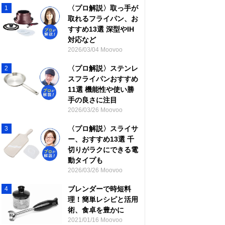
〈プロ解説〉取っ手が
1
取れるフライパン、お
すすめ13選 深型やIH
対応など
2026/03/04 Moovoo
〈プロ解説〉ステンレ
2
スフライパンおすすめ
11選 機能性や使い勝
手の良さに注目
2026/03/26 Moovoo
〈プロ解説〉スライサ
3
ー、おすすめ13選 千
切りがラクにできる電
動タイプも
2026/03/26 Moovoo
ブレンダーで時短料
4
理！簡単レシピと活用
術、食卓を豊かに
2021/01/16 Moovoo