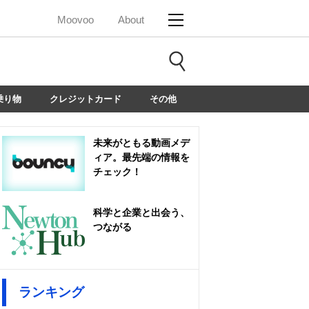
Moovoo
About
乗り物
クレジットカード
その他
未来がともる動画メデ
ィア。最先端の情報を
チェック！
科学と企業と出会う、
つながる
ランキング