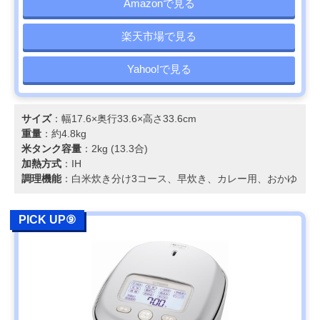
Amazonで見る
楽天市場で見る
Yahoo!で見る
サイズ
：幅17.6×奥行33.6×高さ33.6cm
重量
：約4.8kg
米タンク容量
：2kg (13.3合)
加熱方式
：IH
調理機能
：白米炊き分け3コース、早炊き、カレー用、おかゆ
PICK UP⑨