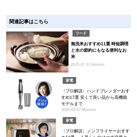
関連記事はこちら
フード
無洗米おすすめ11選 時短調理
と水の節約にもなる便利なお
米
2025-07-11 Moovoo
家電
〈プロ解説〉ハンドブレンダーおす
すめ17選 安くて良い品から高機能
モデルまで
2026-03-27 Moovoo
家電
〈プロ解説〉ノンフライヤーおすす