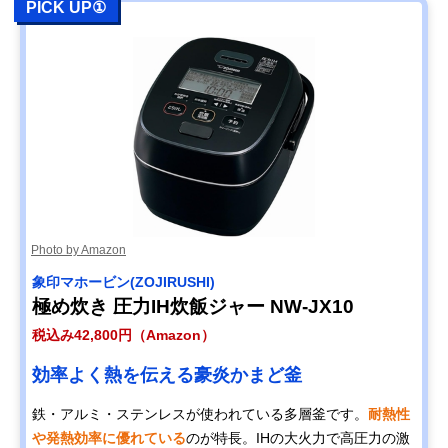
PICK UP①
Amazonで見る
NEOVE(ネオーブ)
保温機能のみのシ
幅234×奥行274
単機能炊飯ジャー
ンプルな炊飯器
高さ205mm
RICE COOKER
RRS-AT30WT
楽天市場で見る
アイリスオーヤマ
ムラなく炊き上げ
約幅23.1×奥行
Amazonで見る
(IRIS OHYAMA) 米
る3mmの極厚釜と
28.5×高さ20.1c
Photo by Amazon
屋の旨み ジャー炊
Wヒーター
飯器3合 ERC-
象印マホービン(ZOJIRUSHI)
MD30
極め炊き 圧力IH炊飯ジャー NW-JX10
パナソニック
お米と水の計量し
幅17.6×奥行33.
Amazonで見る
(Panasonic) 自動
て自動で炊飯
高さ33.6cm
税込み42,800円（Amazon）
計量IH炊飯器 SR-
AX1
効率よく熱を伝える豪炎かまど釜
土鍋圧力IHジャー
料亭のような炊き
約幅28.2×奥行
Amazonで見る
鉄・アルミ・ステンレスが使われている多層釜です。
耐熱性
炊飯器 炊き立て
込みご飯を家庭で
36.6×高さ21.9c
土鍋ご泡火炊き
や発熱効率に優れている
のが特長。IHの大火力で高圧力の激