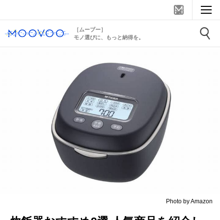
［ムーブー］
モノ選びに、もっと納得を。
Photo by Amazon