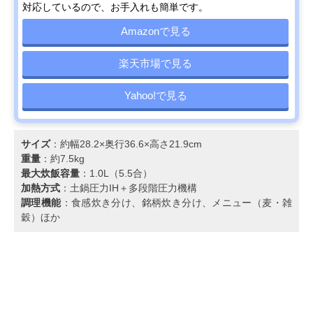
対応しているので、お手入れも簡単です。
Amazonで見る
楽天市場で見る
Yahoo!で見る
サイズ
：約幅28.2×奥行36.6×高さ21.9cm
重量
：約7.5kg
最大炊飯容量
：1.0L（5.5合）
加熱方式
：土鍋圧力IH＋多段階圧力機構
調理機能
：食感炊き分け、銘柄炊き分け、メニュー（麦・雑
穀）ほか