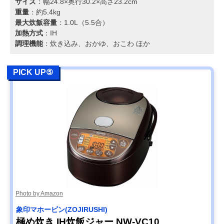
サイズ
：幅24.8×奥行30.2×高さ23.2cm
重量
：約5.4kg
最大炊飯容量
：1.0L（5.5合）
加熱方式
：IH
調理機能
：炊き込み、おかゆ、おこわ ほか
PICK UP⑤
Photo by Amazon
象印マホービン(ZOJIRUSHI)
極め炊き IH炊飯ジャー NW-VC10