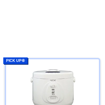
PICK UP⑥