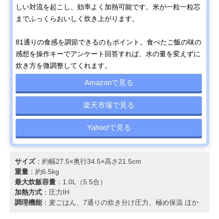
JRX-T100
しい対流を起こし、効率よく加熱可能です。米が一粒一粒芯
までふっくらおいしく炊き上がります。
81通りの食感を調節できるのもポイント。食べたご飯の味の
感想を操作キーでアンケート回答すれば、水の量を変えずに
炊き方を微調整してくれます。
Amazonで見る
楽天市場で見る
Yahoo!で見る
サイズ
：約幅27.5×奥行34.5×高さ21.5cm
重量
：約6.5kg
最大炊飯容量
：1.0L（5.5合）
加熱方式
：圧力IH
調理機能
：麦ごはん、7通りの炊き分け圧力、極め保温 ほか