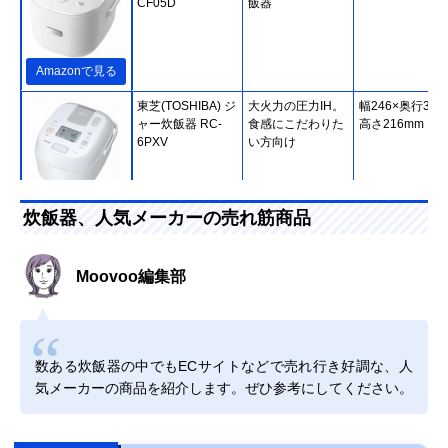
CF05D
飯器
Amazonで見る
東芝(TOSHIBA) ジ
大火力の圧力IH。
幅246×奥行302
ャー炊飯器 RC-
食感にこだわりた
高さ216mm
6PXV
い方向け
楽天市場で見る
炊飯器、人気メーカーの売れ筋商品
日立(HITACHI) 炊
もちもちもしゃっ
幅24.8×奥行30.
飯器 RZ-Y100HJ
きりもボタンひと
高さ23.2cm
Moovoo編集部
つ
Amazonで見る
数ある炊飯器の中でもECサイトなどで売れ行き好調な、人
象印マホービン
豪熱沸とうIHでう
約幅25.5×奥行
気メーカーの商品を紹介します。ぜひ参考にしてください。
(ZOJIRUSHI) 極め
まみを引き出す
37.5×高さ20.5c
炊き IH炊飯ジャー
NW-VC10