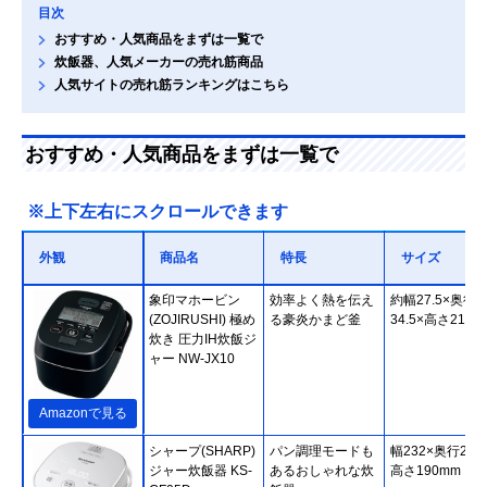
目次
おすすめ・人気商品をまずは一覧で
炊飯器、人気メーカーの売れ筋商品
人気サイトの売れ筋ランキングはこちら
おすすめ・人気商品をまずは一覧で
※上下左右にスクロールできます
外観
商品名
特長
サイズ
象印マホービン
効率よく熱を伝え
約幅27.5×奥行
(ZOJIRUSHI) 極め
る豪炎かまど釜
34.5×高さ21.5c
炊き 圧力IH炊飯ジ
ャー NW-JX10
Amazonで見る
シャープ(SHARP)
パン調理モードも
幅232×奥行275
ジャー炊飯器 KS-
あるおしゃれな炊
高さ190mm