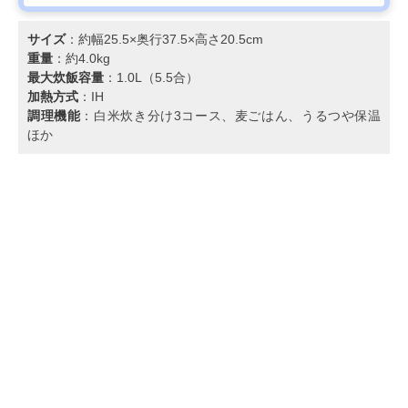
サイズ
：約幅25.5×奥行37.5×高さ20.5cm
重量
：約4.0kg
最大炊飯容量
：1.0L（5.5合）
加熱方式
：IH
調理機能
：白米炊き分け3コース、麦ごはん、うるつや保温
ほか