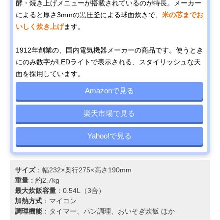
酵・焼き上げメニューが搭載されているのが特長。メーカー
によると厚さ3mmの黒圧釜による球面炊きで、
米の芯までお
いしく炊き上げ
ます。
1912年創業の、国内電気機器メーカーの商品です。使うとき
にのみ数字がLEDライトで表示される、スタイリッシュな天
面を採用しています。
Amazonで見る
楽天市場で見る
Yahoo!で見る
サイズ
：幅232×奥行275×高さ190mm
重量
：約2.7kg
最大炊飯容量
：0.54L（3合）
加熱方式
：マイコン
調理機能
：タイマー、パン調理、おいそぎ炊飯 ほか