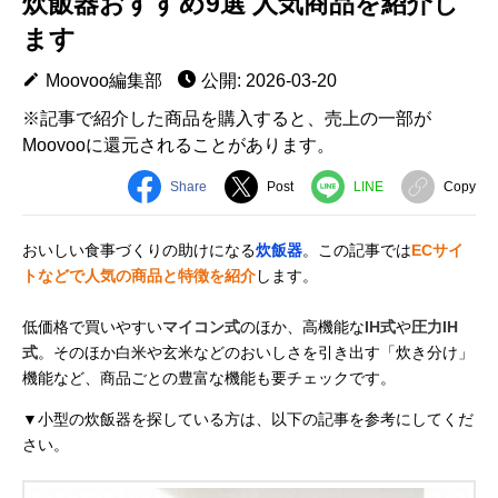
炊飯器おすすめ9選 人気商品を紹介し
ます
Moovoo編集部
公開: 2026-03-20
※記事で紹介した商品を購入すると、売上の一部が
Moovooに還元されることがあります。
Share
Post
LINE
Copy
おいしい食事づくりの助けになる
炊飯器
。この記事では
ECサイ
トなどで人気の商品と特徴を紹介
します。
低価格で買いやすい
マイコン式
のほか、高機能な
IH式
や
圧力IH
式
。そのほか白米や玄米などのおいしさを引き出す「炊き分け」
機能など、商品ごとの豊富な機能も要チェックです。
▼小型の炊飯器を探している方は、以下の記事を参考にしてくだ
さい。