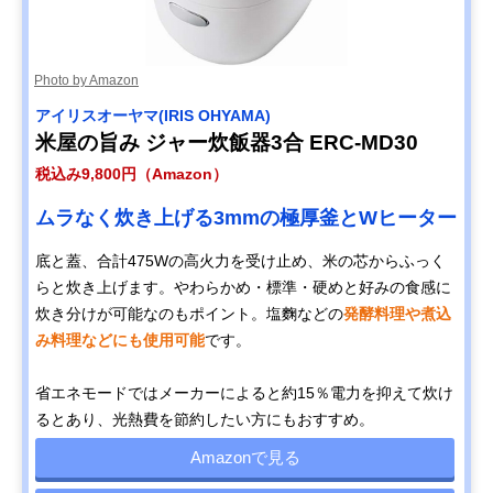
Photo by Amazon
アイリスオーヤマ(IRIS OHYAMA)
米屋の旨み ジャー炊飯器3合 ERC-MD30
税込み9,800円（Amazon）
ムラなく炊き上げる3mmの極厚釜とWヒーター
底と蓋、合計475Wの高火力を受け止め、米の芯からふっく
らと炊き上げます。やわらかめ・標準・硬めと好みの食感に
炊き分けが可能なのもポイント。塩麴などの
発酵料理や煮込
み料理などにも使用可能
です。
省エネモードではメーカーによると約15％電力を抑えて炊け
るとあり、光熱費を節約したい方にもおすすめ。
Amazonで見る