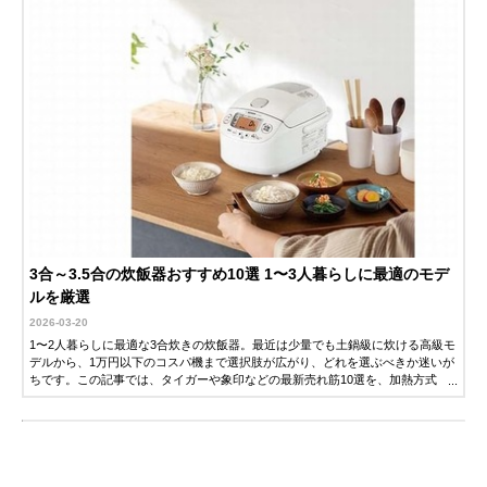
3合～3.5合の炊飯器おすすめ10選 1〜3人暮らしに最適のモデ
ルを厳選
2026-03-20
1〜2人暮らしに最適な3合炊きの炊飯器。最近は少量でも土鍋級に炊ける高級モ
デルから、1万円以下のコスパ機まで選択肢が広がり、どれを選ぶべきか迷いが
ちです。この記事では、タイガーや象印などの最新売れ筋10選を、加熱方式
（圧力IH・マイコン）の違いやお手入れのしやすさで徹底比較。あなたの生活
にぴったりの1台が必ず見つかります。