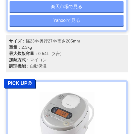
楽天市場で見る
Yahoo!で見る
サイズ
：幅234×奥行274×高さ205mm
重量
：2.3kg
最大炊飯容量
：0.54L（3合）
加熱方式
：マイコン
調理機能
：自動保温
PICK UP⑦