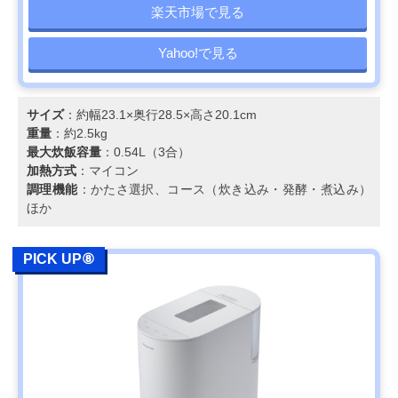
楽天市場で見る
Yahoo!で見る
サイズ
：約幅23.1×奥行28.5×高さ20.1cm
重量
：約2.5kg
最大炊飯容量
：0.54L（3合）
加熱方式
：マイコン
調理機能
：かたさ選択、コース（炊き込み・発酵・煮込み）
ほか
PICK UP⑧