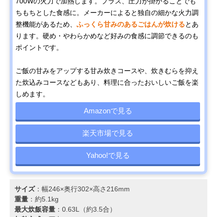
700Wの火力で加熱します。プラス、圧力が掛かることでも
ちもちとした食感に。メーカーによると独自の細かな火力調
整機能があるため、
ふっくら甘みのあるごはんが炊ける
とあ
ります。硬め・やわらかめなど好みの食感に調節できるのも
ポイントです。
ご飯の甘みをアップする甘み炊きコースや、炊きむらを抑え
た炊込みコースなどもあり、料理に合ったおいしいご飯を楽
しめます。
Amazonで見る
楽天市場で見る
Yahoo!で見る
サイズ
：幅246×奥行302×高さ216mm
重量
：約5.1kg
最大炊飯容量
：0.63L（約3.5合）