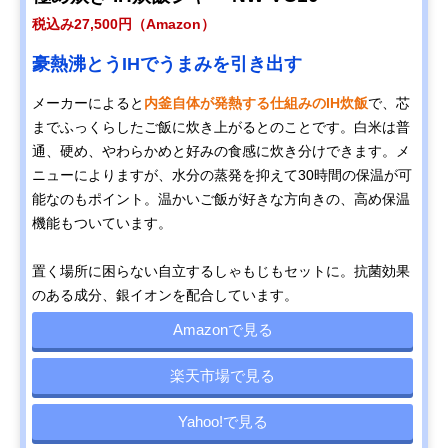
税込み27,500円（Amazon）
豪熱沸とうIHでうまみを引き出す
メーカーによると
内釜自体が発熱する仕組みのIH炊飯
で、芯
までふっくらしたご飯に炊き上がるとのことです。白米は普
通、硬め、やわらかめと好みの食感に炊き分けできます。メ
ニューによりますが、水分の蒸発を抑えて30時間の保温が可
能なのもポイント。温かいご飯が好きな方向きの、高め保温
機能もついています。
置く場所に困らない自立するしゃもじもセットに。抗菌効果
のある成分、銀イオンを配合しています。
Amazonで見る
楽天市場で見る
Yahoo!で見る