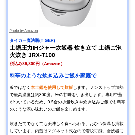
Photo by Amazon
タイガー魔法瓶(TIGER)
土鍋圧力IHジャー炊飯器 炊き立て 土鍋ご泡
火炊き JRX-T100
税込み89,800円（Amazon）
料亭のような炊き込みご飯を家庭で
釜ではなく
本土鍋を使用して炊飯
します。ノンストップ加熱
で最高温度は約300度。米の甘味を引き出します。専用中蓋
がついているため、0.5合の少量炊きや炊き込みご飯でも料亭
のような深い味わいのご飯を楽しめます。
炊きたてでなくても美味しく食べられる、おひつ保温も搭載
しています。内蓋はマグネット式なので着脱可能。食洗器に