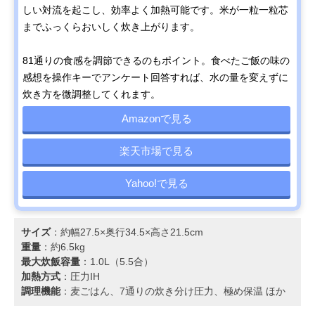
JRX-T100
しい対流を起こし、効率よく加熱可能です。米が一粒一粒芯
までふっくらおいしく炊き上がります。
81通りの食感を調節できるのもポイント。食べたご飯の味の
感想を操作キーでアンケート回答すれば、水の量を変えずに
炊き方を微調整してくれます。
Amazonで見る
楽天市場で見る
Yahoo!で見る
サイズ
：約幅27.5×奥行34.5×高さ21.5cm
重量
：約6.5kg
最大炊飯容量
：1.0L（5.5合）
加熱方式
：圧力IH
調理機能
：麦ごはん、7通りの炊き分け圧力、極め保温 ほか