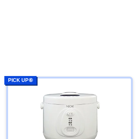
PICK UP⑥