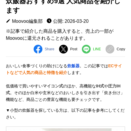
炊飯器おすすめ9選 人気商品を紹介し
ます
Moovoo編集部
公開: 2026-03-20
※記事で紹介した商品を購入すると、売上の一部が
Moovooに還元されることがあります。
Share
Post
LINE
Copy
おいしい食事づくりの助けになる
炊飯器
。この記事では
ECサイ
トなどで人気の商品と特徴を紹介
します。
低価格で買いやすい
マイコン式
のほか、高機能な
IH式
や
圧力IH
式
。そのほか白米や玄米などのおいしさを引き出す「炊き分け」
機能など、商品ごとの豊富な機能も要チェックです。
▼小型の炊飯器を探している方は、以下の記事を参考にしてくだ
さい。