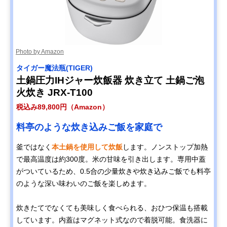
Photo by Amazon
タイガー魔法瓶(TIGER)
土鍋圧力IHジャー炊飯器 炊き立て 土鍋ご泡
火炊き JRX-T100
税込み89,800円（Amazon）
料亭のような炊き込みご飯を家庭で
釜ではなく
本土鍋を使用して炊飯
します。ノンストップ加熱
で最高温度は約300度。米の甘味を引き出します。専用中蓋
がついているため、0.5合の少量炊きや炊き込みご飯でも料亭
のような深い味わいのご飯を楽しめます。
炊きたてでなくても美味しく食べられる、おひつ保温も搭載
しています。内蓋はマグネット式なので着脱可能。食洗器に