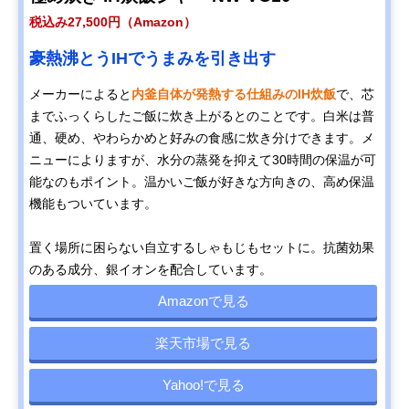
税込み27,500円（Amazon）
豪熱沸とうIHでうまみを引き出す
メーカーによると
内釜自体が発熱する仕組みのIH炊飯
で、芯
までふっくらしたご飯に炊き上がるとのことです。白米は普
通、硬め、やわらかめと好みの食感に炊き分けできます。メ
ニューによりますが、水分の蒸発を抑えて30時間の保温が可
能なのもポイント。温かいご飯が好きな方向きの、高め保温
機能もついています。
置く場所に困らない自立するしゃもじもセットに。抗菌効果
のある成分、銀イオンを配合しています。
Amazonで見る
楽天市場で見る
Yahoo!で見る