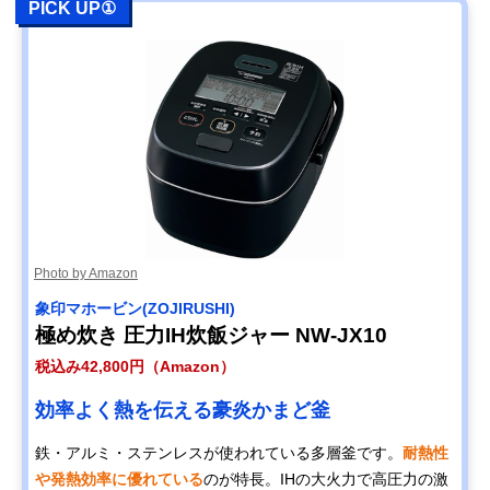
PICK UP①
Amazonで見る
NEOVE(ネオーブ)
保温機能のみのシ
幅234×奥行274
単機能炊飯ジャー
ンプルな炊飯器
高さ205mm
RICE COOKER
RRS-AT30WT
楽天市場で見る
アイリスオーヤマ
ムラなく炊き上げ
約幅23.1×奥行
Amazonで見る
(IRIS OHYAMA) 米
る3mmの極厚釜と
28.5×高さ20.1c
Photo by Amazon
屋の旨み ジャー炊
Wヒーター
飯器3合 ERC-
象印マホービン(ZOJIRUSHI)
MD30
極め炊き 圧力IH炊飯ジャー NW-JX10
パナソニック
お米と水の計量し
幅17.6×奥行33.
Amazonで見る
(Panasonic) 自動
て自動で炊飯
高さ33.6cm
税込み42,800円（Amazon）
計量IH炊飯器 SR-
AX1
効率よく熱を伝える豪炎かまど釜
土鍋圧力IHジャー
料亭のような炊き
約幅28.2×奥行
Amazonで見る
鉄・アルミ・ステンレスが使われている多層釜です。
耐熱性
炊飯器 炊き立て
込みご飯を家庭で
36.6×高さ21.9c
土鍋ご泡火炊き
や発熱効率に優れている
のが特長。IHの大火力で高圧力の激