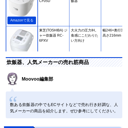
CF05D
飯器
Amazonで見る
東芝(TOSHIBA) ジ
大火力の圧力IH。
幅246×奥行302
ャー炊飯器 RC-
食感にこだわりた
高さ216mm
6PXV
い方向け
楽天市場で見る
炊飯器、人気メーカーの売れ筋商品
日立(HITACHI) 炊
もちもちもしゃっ
幅24.8×奥行30.
飯器 RZ-Y100HJ
きりもボタンひと
高さ23.2cm
Moovoo編集部
つ
Amazonで見る
数ある炊飯器の中でもECサイトなどで売れ行き好調な、人
象印マホービン
豪熱沸とうIHでう
約幅25.5×奥行
気メーカーの商品を紹介します。ぜひ参考にしてください。
(ZOJIRUSHI) 極め
まみを引き出す
37.5×高さ20.5c
炊き IH炊飯ジャー
NW-VC10