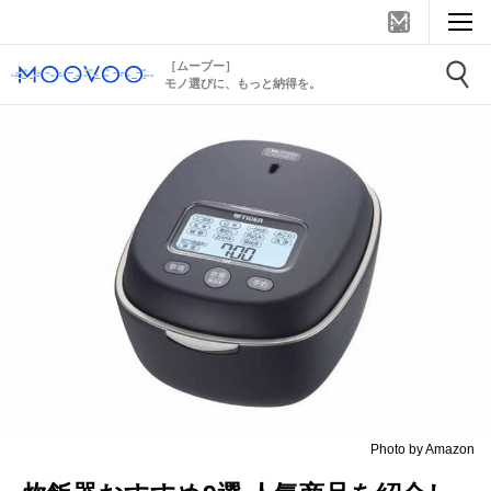
［ムーブー］
モノ選びに、もっと納得を。
Photo by Amazon