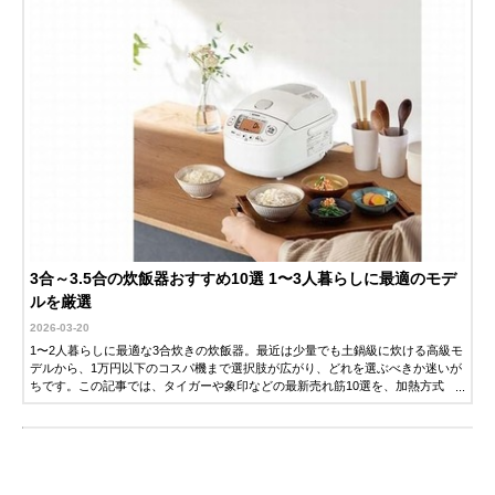
3合～3.5合の炊飯器おすすめ10選 1〜3人暮らしに最適のモデ
ルを厳選
2026-03-20
1〜2人暮らしに最適な3合炊きの炊飯器。最近は少量でも土鍋級に炊ける高級モ
デルから、1万円以下のコスパ機まで選択肢が広がり、どれを選ぶべきか迷いが
ちです。この記事では、タイガーや象印などの最新売れ筋10選を、加熱方式
（圧力IH・マイコン）の違いやお手入れのしやすさで徹底比較。あなたの生活
にぴったりの1台が必ず見つかります。