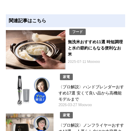
関連記事はこちら
フード
無洗米おすすめ11選 時短調理
と水の節約にもなる便利なお
米
2025-07-11 Moovoo
家電
〈プロ解説〉ハンドブレンダーおす
すめ17選 安くて良い品から高機能
モデルまで
2026-03-27 Moovoo
家電
〈プロ解説〉ノンフライヤーおすす