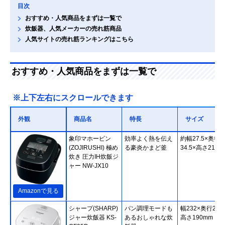
目次
おすすめ・人気商品をまずは一覧で
炊飯器、人気メーカーの売れ筋商品
人気サイトの売れ筋ランキングはこちら
おすすめ・人気商品をまずは一覧で
※上下左右にスクロールできます
外観
商品名
特長
サイズ
象印マホービン
効率よく熱を伝え
約幅27.5×奥行
(ZOJIRUSHI) 極め
る豪炎かまど釜
34.5×高さ21.5c
炊き 圧力IH炊飯ジ
ャー NW-JX10
Amazonで見る
シャープ(SHARP)
パン調理モードも
幅232×奥行275
ジャー炊飯器 KS-
あるおしゃれな炊
高さ190mm