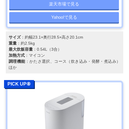
楽天市場で見る
Yahoo!で見る
サイズ
：約幅23.1×奥行28.5×高さ20.1cm
重量
：約2.5kg
最大炊飯容量
：0.54L（3合）
加熱方式
：マイコン
調理機能
：かたさ選択、コース（炊き込み・発酵・煮込み）
ほか
PICK UP⑧