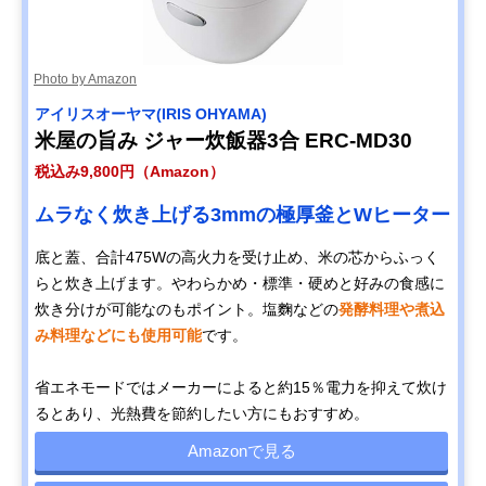
Photo by Amazon
アイリスオーヤマ(IRIS OHYAMA)
米屋の旨み ジャー炊飯器3合 ERC-MD30
税込み9,800円（Amazon）
ムラなく炊き上げる3mmの極厚釜とWヒーター
底と蓋、合計475Wの高火力を受け止め、米の芯からふっく
らと炊き上げます。やわらかめ・標準・硬めと好みの食感に
炊き分けが可能なのもポイント。塩麴などの
発酵料理や煮込
み料理などにも使用可能
です。
省エネモードではメーカーによると約15％電力を抑えて炊け
るとあり、光熱費を節約したい方にもおすすめ。
Amazonで見る