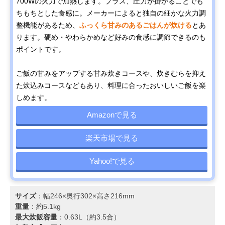
700Wの火力で加熱します。プラス、圧力が掛かることでも
ちもちとした食感に。メーカーによると独自の細かな火力調
整機能があるため、
ふっくら甘みのあるごはんが炊ける
とあ
ります。硬め・やわらかめなど好みの食感に調節できるのも
ポイントです。
ご飯の甘みをアップする甘み炊きコースや、炊きむらを抑え
た炊込みコースなどもあり、料理に合ったおいしいご飯を楽
しめます。
Amazonで見る
楽天市場で見る
Yahoo!で見る
サイズ
：幅246×奥行302×高さ216mm
重量
：約5.1kg
最大炊飯容量
：0.63L（約3.5合）