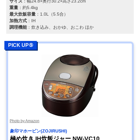
サイズ
：幅24.8×奥行30.2×高さ23.2cm
重量
：約5.4kg
最大炊飯容量
：1.0L（5.5合）
加熱方式
：IH
調理機能
：炊き込み、おかゆ、おこわ ほか
PICK UP⑤
Photo by Amazon
象印マホービン(ZOJIRUSHI)
極め炊き IH炊飯ジャー NW-VC10