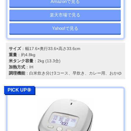
Amazonで見る
楽天市場で見る
Yahoo!で見る
サイズ
：幅17.6×奥行33.6×高さ33.6cm
重量
：約4.8kg
米タンク容量
：2kg (13.3合)
加熱方式
：IH
調理機能
：白米炊き分け3コース、早炊き、カレー用、おかゆ
PICK UP⑨