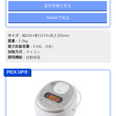
楽天市場で見る
Yahoo!で見る
サイズ
：幅234×奥行274×高さ205mm
重量
：2.3kg
最大炊飯容量
：0.54L（3合）
加熱方式
：マイコン
調理機能
：自動保温
PICK UP⑦