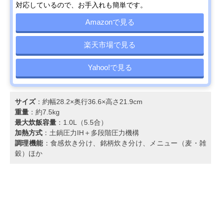
対応しているので、お手入れも簡単です。
Amazonで見る
楽天市場で見る
Yahoo!で見る
サイズ
：約幅28.2×奥行36.6×高さ21.9cm
重量
：約7.5kg
最大炊飯容量
：1.0L（5.5合）
加熱方式
：土鍋圧力IH＋多段階圧力機構
調理機能
：食感炊き分け、銘柄炊き分け、メニュー（麦・雑
穀）ほか