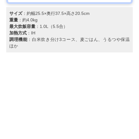
サイズ
：約幅25.5×奥行37.5×高さ20.5cm
重量
：約4.0kg
最大炊飯容量
：1.0L（5.5合）
加熱方式
：IH
調理機能
：白米炊き分け3コース、麦ごはん、うるつや保温
ほか