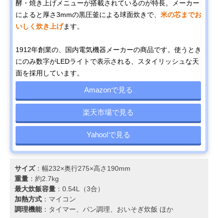
酵・焼き上げメニューが搭載されているのが特長。メーカー
によると厚さ3mmの黒圧釜による球面炊きで、
米の芯までお
いしく炊き上げ
ます。
1912年創業の、国内電気機器メーカーの商品です。使うとき
にのみ数字がLEDライトで表示される、スタイリッシュな天
面を採用しています。
Amazonで見る
楽天市場で見る
Yahoo!で見る
サイズ
：幅232×奥行275×高さ190mm
重量
：約2.7kg
最大炊飯容量
：0.54L（3合）
加熱方式
：マイコン
調理機能
：タイマー、パン調理、おいそぎ炊飯 ほか