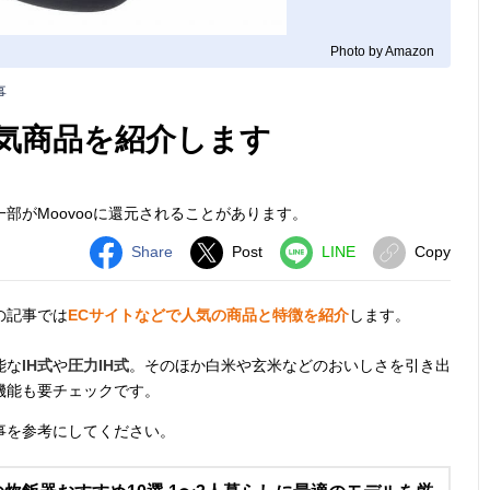
Photo by Amazon
事
人気商品を紹介します
部がMoovooに還元されることがあります。
Share
Post
LINE
Copy
の記事では
ECサイトなどで人気の商品と特徴を紹介
します。
能な
IH式
や
圧力IH式
。そのほか白米や玄米などのおいしさを引き出
機能も要チェックです。
事を参考にしてください。