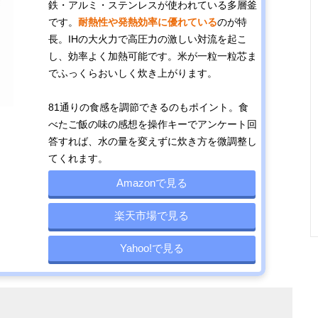
鉄・アルミ・ステンレスが使われている多層釜
です。
耐熱性や発熱効率に優れている
のが特
長。IHの大火力で高圧力の激しい対流を起こ
し、効率よく加熱可能です。米が一粒一粒芯ま
お米と水の計量
幅17.6×奥行
約4.8kg
米タンク
でふっくらおいしく炊き上がります。
して自動で炊飯
33.6×高さ
2kg (13.3
33.6cm
81通りの食感を調節できるのもポイント。食
べたご飯の味の感想を操作キーでアンケート回
答すれば、水の量を変えずに炊き方を微調整し
料亭のような炊
約幅28.2×奥行
約7.5kg
1.0L（5.
てくれます。
き込みご飯を家
36.6×高さ
庭で
21.9cm
Amazonで見る
楽天市場で見る
Yahoo!で見る