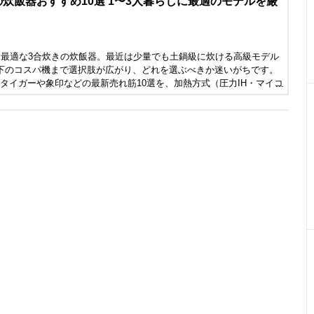
合の炊飯器おすすめ10選 1〜3人暮らしに最適のモデルを厳
に最適な3合炊きの炊飯器。最近は少量でも土鍋級に炊ける高級モデル
下のコスパ機まで選択肢が広がり、どれを選ぶべきか迷いがちです。
タイガーや象印などの最新売れ筋10選を、加熱方式（圧力IH・マイコ
手入れのしやすさで徹底比較。あなたの生活にぴったりの1台が必ず