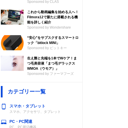
Sponsored by CLAS
これから動画編集を始める人へ！
Filmora12で新たに搭載される機
能を詳しく紹介
Sponsored by Wondershare
“安心”をサブスクするスマートロ
ック「bitlock MINI」
Sponsored by ビットキー
生え際と先端を1本でWケア！ま
つ毛美容液「まつ毛デラックス
WMOA（ウモア）」
Sponsored by ファーマフーズ
容量
加熱方式
調理機能
カテゴリー一覧
5合）
圧力IH
麦ごはん、7通
スマホ・タブレット
りの炊き分け圧
スマホ、アクセサリ、タブレット
力、極め保温
PC・PC関連
ほか
PC、PC周辺機器