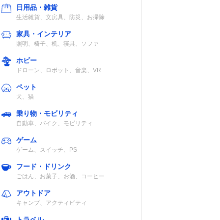
日用品・雑貨
生活雑貨、文房具、防災、お掃除
家具・インテリア
照明、椅子、机、寝具、ソファ
5合）
IH
白米炊き分け3
ホビー
コース、麦ごは
ドローン、ロボット、音楽、VR
ん、うるつや保
温 ほか
ペット
犬、猫
乗り物・モビリティ
3合）
マイコン
自動保温
自動車、バイク、モビリティ
ゲーム
ゲーム、スイッチ、PS
フード・ドリンク
ごはん、お菓子、お酒、コーヒー
3合）
マイコン
かたさ選択、コ
アウトドア
ース（炊き込
キャンプ、アクティビティ
み・発酵・煮込
み）ほか
トラベル