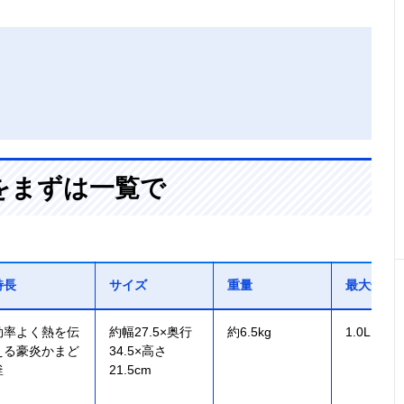
をまずは一覧で
特長
サイズ
重量
最大炊飯
効率よく熱を伝
約幅27.5×奥行
約6.5kg
1.0L（5.
える豪炎かまど
34.5×高さ
釜
21.5cm