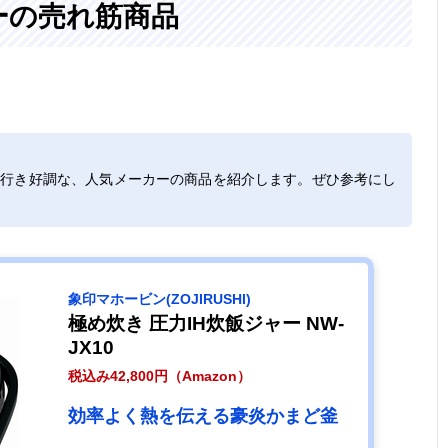
ーの売れ筋商品
豪熱沸とうIHで
約幅25.5×奥行
約4.0kg
1.0L（5.
うまみを引き出
37.5×高さ
す
20.5cm
れ行き好調な、人気メーカーの商品を紹介します。ぜひ参考にし
保温機能のみの
幅234×奥行
2.3kg
0.54L（
シンプルな炊飯
274×高さ
器
205mm
象印マホービン(ZOJIRUSHI)
極め炊き 圧力IH炊飯ジャー NW-
JX10
税込み42,800円（Amazon）
ムラなく炊き上
約幅23.1×奥行
約2.5kg
0.54L（
げる3mmの極
28.5×高さ
効率よく熱を伝える豪炎かまど釜
厚釜とWヒータ
20.1cm
ー