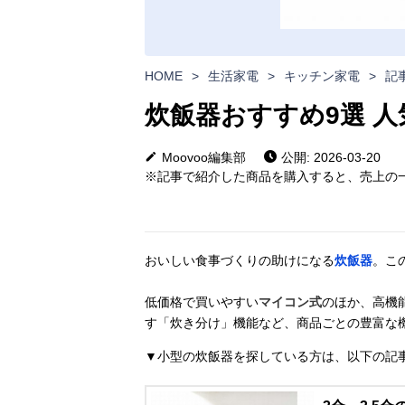
HOME
>
生活家電
>
キッチン家電
>
記
炊飯器おすすめ9選 
Moovoo編集部
公開: 2026-03-20
※記事で紹介した商品を購入すると、売上の一
おいしい食事づくりの助けになる
炊飯器
。こ
低価格で買いやすい
マイコン式
のほか、高機
す「炊き分け」機能など、商品ごとの豊富な
▼小型の炊飯器を探している方は、以下の記