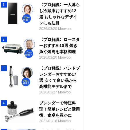
〈プロ解説〉一人暮ら
1
し冷蔵庫おすすめ12
選 おしゃれなデザイ
ンにも注目
2026/03/20 Moovoo
〈プロ解説〉ロースタ
2
ーおすすめ10選 焼き
魚や焼肉を本格調理
2026/03/20 Moovoo
〈プロ解説〉ハンドブ
3
レンダーおすすめ17
選 安くて良い品から
高機能モデルまで
2026/03/27 Moovoo
ブレンダーで時短料
4
理！簡単レシピと活用
術、食卓を豊かに
2021/01/16 Moovoo