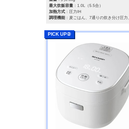
最大炊飯容量
：1.0L（5.5合）
加熱方式
：圧力IH
調理機能
：麦ごはん、7通りの炊き分け圧力
PICK UP②