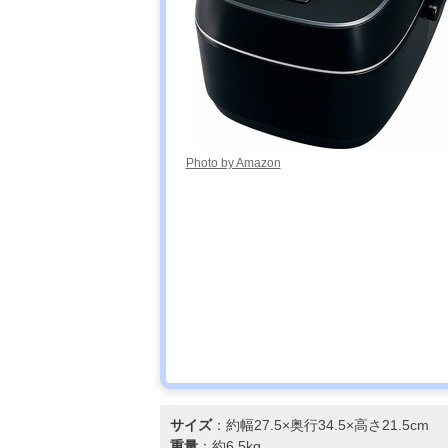
炊飯器3合
ERC-MD30
パナソニック
Amazonで見る
(Panasonic) 自
動計量IH炊飯器
SR-AX1
Photo by Amazon
土鍋圧力IHジャ
Amazonで見る
ー炊飯器 炊き
立て 土鍋ご泡
火炊き JRX-
T100
サイズ
：約幅27.5×奥行34.5×高さ21.5cm
重量
：約6.5kg