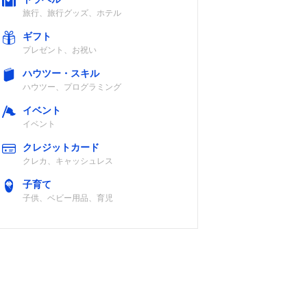
旅行、旅行グッズ、ホテル
ギフト
プレゼント、お祝い
容量：
IH
白米炊き分け3
ハウツー・スキル
合)
コース、早炊
ハウツー、プログラミング
き、カレー用、
おかゆ
イベント
イベント
5合）
土鍋圧力IH＋多
食感炊き分け、
クレジットカード
段階圧力機構
銘柄炊き分け、
クレカ、キャッシュレス
メニュー（麦・
雑穀）ほか
子育て
子供、ベビー用品、育児