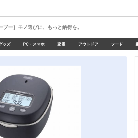
ーブー］
モノ選びに、もっと納得を。
グッズ
PC・スマホ
家電
アウトドア
フード