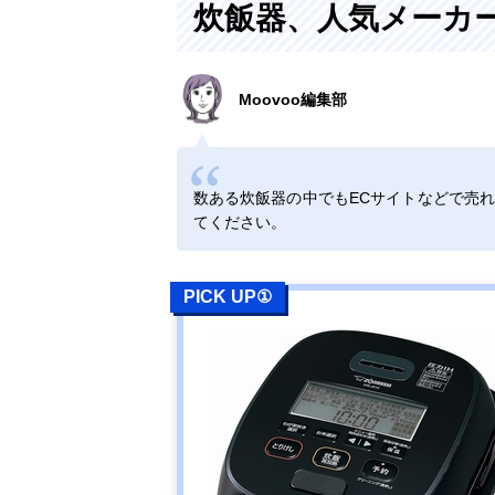
炊飯器、人気メーカ
Amazonで見る
Moovoo編集部
象印マホービン
Amazonで見る
(ZOJIRUSHI)
極め炊き IH炊
飯ジャー NW-
数ある炊飯器の中でもECサイトなどで売
VC10
てください。
NEOVE(ネオー
楽天市場で見る
ブ) 単機能炊飯
PICK UP①
ジャー RICE
COOKER RRS-
AT30WT
アイリスオーヤ
Amazonで見る
マ(IRIS
OHYAMA) 米屋
の旨み ジャー