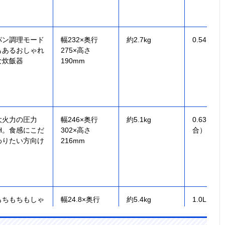
パン調理モード
幅232×奥行
約2.7kg
0.54L（
もあるおしゃれ
275×高さ
な炊飯器
190mm
大火力の圧力
幅246×奥行
約5.1kg
0.63L（約
IH。食感にこだ
302×高さ
合）
わりたい方向け
216mm
もちもちもしゃ
幅24.8×奥行
約5.4kg
1.0L（5.
っきりもボタン
30.2×高さ
ひとつ
23.2cm