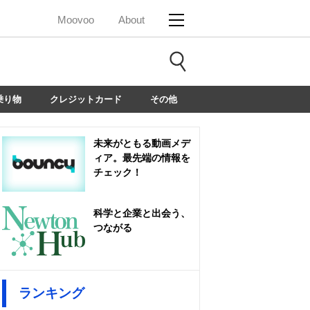
Moovoo
About
乗り物
クレジットカード
その他
未来がともる動画メデ
ィア。最先端の情報を
チェック！
科学と企業と出会う、
つながる
ランキング