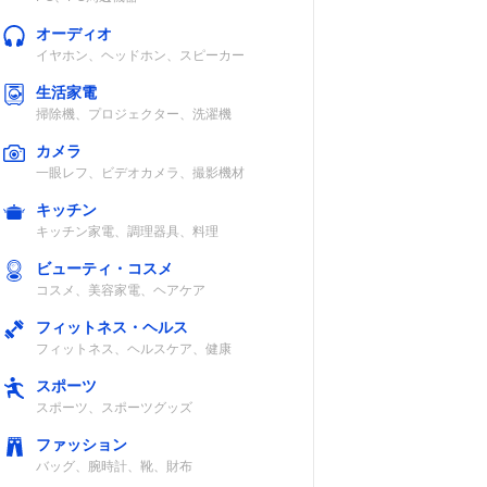
オーディオ
イヤホン、ヘッドホン、スピーカー
3合）
マイコン
タイマー、パン
生活家電
調理、おいそぎ
掃除機、プロジェクター、洗濯機
炊飯 ほか
カメラ
一眼レフ、ビデオカメラ、撮影機材
キッチン
キッチン家電、調理器具、料理
3.5
圧力IH
麦ご飯、早炊
ビューティ・コスメ
き、調理コース
コスメ、美容家電、ヘアケア
（ケーキ・温泉
卵） ほか
フィットネス・ヘルス
フィットネス、ヘルスケア、健康
スポーツ
スポーツ、スポーツグッズ
5合）
IH
炊き込み、おか
ファッション
ゆ、おこわ ほ
バッグ、腕時計、靴、財布
か