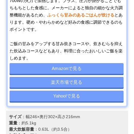
700Wの火力で加熱します。プラス、圧力が掛かることでも
ちもちとした食感に。メーカーによると独自の細かな火力調
整機能があるため、
ふっくら甘みのあるごはんが炊ける
とあ
ります。硬め・やわらかめなど好みの食感に調節できるのも
ポイントです。
ご飯の甘みをアップする甘み炊きコースや、炊きむらを抑え
た炊込みコースなどもあり、料理に合ったおいしいご飯を楽
しめます。
Amazonで見る
楽天市場で見る
Yahoo!で見る
サイズ
：幅246×奥行302×高さ216mm
重量
：約5.1kg
最大炊飯容量
：0.63L（約3.5合）