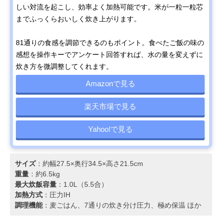
JRX-T100
しい対流を起こし、効率よく加熱可能です。米が一粒一粒芯
までふっくらおいしく炊き上がります。
81通りの食感を調節できるのもポイント。食べたご飯の味の
感想を操作キーでアンケート回答すれば、水の量を変えずに
炊き方を微調整してくれます。
Amazonで見る
楽天市場で見る
Yahoo!で見る
サイズ
：約幅27.5×奥行34.5×高さ21.5cm
重量
：約6.5kg
最大炊飯容量
：1.0L（5.5合）
加熱方式
：圧力IH
調理機能
：麦ごはん、7通りの炊き分け圧力、極め保温 ほか