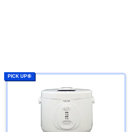
PICK UP⑥