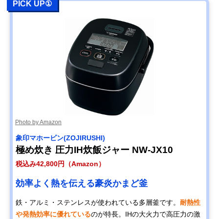
PICK UP①
Amazonで見る
NEOVE(ネオーブ)
保温機能のみのシ
幅234×奥行274
単機能炊飯ジャー
ンプルな炊飯器
高さ205mm
RICE COOKER
RRS-AT30WT
楽天市場で見る
アイリスオーヤマ
ムラなく炊き上げ
約幅23.1×奥行
Amazonで見る
(IRIS OHYAMA) 米
る3mmの極厚釜と
28.5×高さ20.1c
Photo by Amazon
屋の旨み ジャー炊
Wヒーター
飯器3合 ERC-
象印マホービン(ZOJIRUSHI)
MD30
極め炊き 圧力IH炊飯ジャー NW-JX10
パナソニック
お米と水の計量し
幅17.6×奥行33.
Amazonで見る
(Panasonic) 自動
て自動で炊飯
高さ33.6cm
税込み42,800円（Amazon）
計量IH炊飯器 SR-
AX1
効率よく熱を伝える豪炎かまど釜
土鍋圧力IHジャー
料亭のような炊き
約幅28.2×奥行
Amazonで見る
鉄・アルミ・ステンレスが使われている多層釜です。
耐熱性
炊飯器 炊き立て
込みご飯を家庭で
36.6×高さ21.9c
土鍋ご泡火炊き
や発熱効率に優れている
のが特長。IHの大火力で高圧力の激