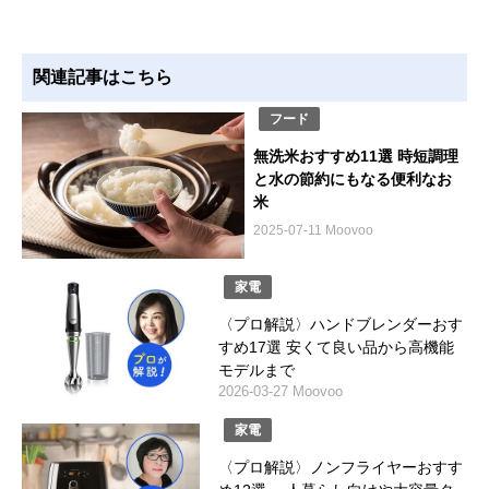
関連記事はこちら
フード
無洗米おすすめ11選 時短調理
と水の節約にもなる便利なお
米
2025-07-11 Moovoo
家電
〈プロ解説〉ハンドブレンダーおす
すめ17選 安くて良い品から高機能
モデルまで
2026-03-27 Moovoo
家電
〈プロ解説〉ノンフライヤーおすす