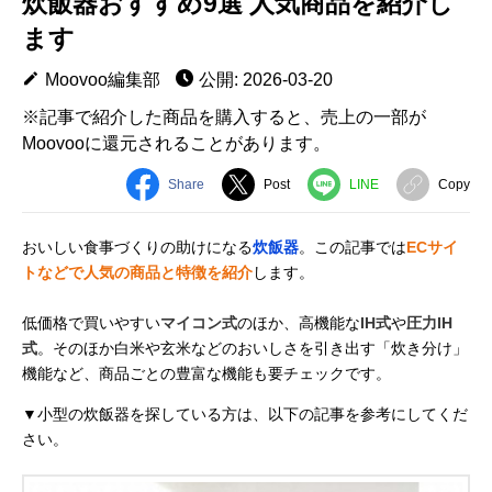
炊飯器おすすめ9選 人気商品を紹介し
ます
Moovoo編集部
公開: 2026-03-20
※記事で紹介した商品を購入すると、売上の一部が
Moovooに還元されることがあります。
Share
Post
LINE
Copy
おいしい食事づくりの助けになる
炊飯器
。この記事では
ECサイ
トなどで人気の商品と特徴を紹介
します。
低価格で買いやすい
マイコン式
のほか、高機能な
IH式
や
圧力IH
式
。そのほか白米や玄米などのおいしさを引き出す「炊き分け」
機能など、商品ごとの豊富な機能も要チェックです。
▼小型の炊飯器を探している方は、以下の記事を参考にしてくだ
さい。