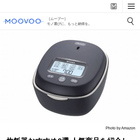
［ムーブー］
モノ選びに、もっと納得を。
Photo by Amazon