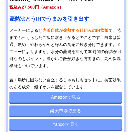
税込み27,500円（Amazon）
豪熱沸とうIHでうまみを引き出す
メーカーによると
内釜自体が発熱する仕組みのIH炊飯
で、芯
までふっくらしたご飯に炊き上がるとのことです。白米は普
通、硬め、やわらかめと好みの食感に炊き分けできます。メ
ニューによりますが、水分の蒸発を抑えて30時間の保温が可
能なのもポイント。温かいご飯が好きな方向きの、高め保温
機能もついています。
置く場所に困らない自立するしゃもじもセットに。抗菌効果
のある成分、銀イオンを配合しています。
Amazonで見る
楽天市場で見る
Yahoo!で見る