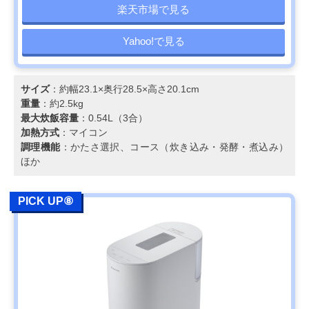
楽天市場で見る
Yahoo!で見る
サイズ
：約幅23.1×奥行28.5×高さ20.1cm
重量
：約2.5kg
最大炊飯容量
：0.54L（3合）
加熱方式
：マイコン
調理機能
：かたさ選択、コース（炊き込み・発酵・煮込み）
ほか
PICK UP⑧