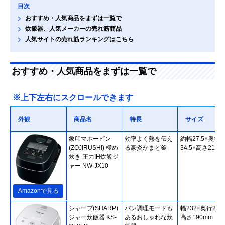
目次
おすすめ・人気商品をまずは一覧で
炊飯器、人気メーカーの売れ筋商品
人気サイトの売れ筋ランキングはこちら
おすすめ・人気商品をまずは一覧で
※上下左右にスクロールできます
外観
商品名
特長
サイズ
象印マホービン
効率よく熱を伝え
約幅27.5×奥行
(ZOJIRUSHI) 極め
る豪炎かまど釜
34.5×高さ21.5c
炊き 圧力IH炊飯ジ
ャー NW-JX10
Amazonで見る
シャープ(SHARP)
パン調理モードも
幅232×奥行275
ジャー炊飯器 KS-
あるおしゃれな炊
高さ190mm