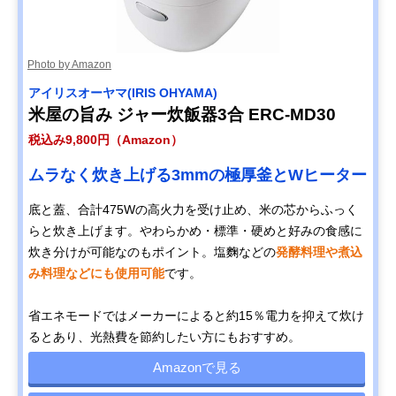
Photo by Amazon
アイリスオーヤマ(IRIS OHYAMA)
米屋の旨み ジャー炊飯器3合 ERC-MD30
税込み9,800円（Amazon）
ムラなく炊き上げる3mmの極厚釜とWヒーター
底と蓋、合計475Wの高火力を受け止め、米の芯からふっく
らと炊き上げます。やわらかめ・標準・硬めと好みの食感に
炊き分けが可能なのもポイント。塩麴などの
発酵料理や煮込
み料理などにも使用可能
です。
省エネモードではメーカーによると約15％電力を抑えて炊け
るとあり、光熱費を節約したい方にもおすすめ。
Amazonで見る