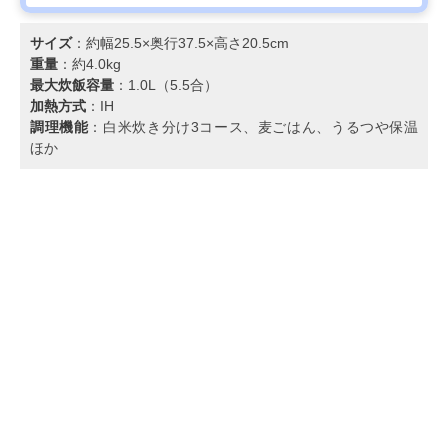
サイズ
：約幅25.5×奥行37.5×高さ20.5cm
重量
：約4.0kg
最大炊飯容量
：1.0L（5.5合）
加熱方式
：IH
調理機能
：白米炊き分け3コース、麦ごはん、うるつや保温
ほか