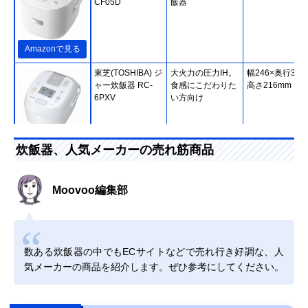
CF05D
飯器
Amazonで見る
東芝(TOSHIBA) ジ
大火力の圧力IH。
幅246×奥行302
ャー炊飯器 RC-
食感にこだわりた
高さ216mm
6PXV
い方向け
楽天市場で見る
炊飯器、人気メーカーの売れ筋商品
日立(HITACHI) 炊
もちもちもしゃっ
幅24.8×奥行30.
飯器 RZ-Y100HJ
きりもボタンひと
高さ23.2cm
Moovoo編集部
つ
Amazonで見る
数ある炊飯器の中でもECサイトなどで売れ行き好調な、人
象印マホービン
豪熱沸とうIHでう
約幅25.5×奥行
気メーカーの商品を紹介します。ぜひ参考にしてください。
(ZOJIRUSHI) 極め
まみを引き出す
37.5×高さ20.5c
炊き IH炊飯ジャー
NW-VC10