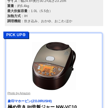
サイズ
：幅24.8×奥行30.2×高さ23.2cm
重量
：約5.4kg
最大炊飯容量
：1.0L（5.5合）
加熱方式
：IH
調理機能
：炊き込み、おかゆ、おこわ ほか
PICK UP⑤
Photo by Amazon
象印マホービン(ZOJIRUSHI)
極め炊き IH炊飯ジャー NW-VC10