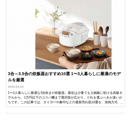
3合～3.5合の炊飯器おすすめ10選 1〜3人暮らしに最適のモデ
ルを厳選
2026-03-20
1〜2人暮らしに最適な3合炊きの炊飯器。最近は少量でも土鍋級に炊ける高級モ
デルから、1万円以下のコスパ機まで選択肢が広がり、どれを選ぶべきか迷いが
ちです。この記事では、タイガーや象印などの最新売れ筋10選を、加熱方式
（圧力IH・マイコン）の違いやお手入れのしやすさで徹底比較。あなたの生活
にぴったりの1台が必ず見つかります。