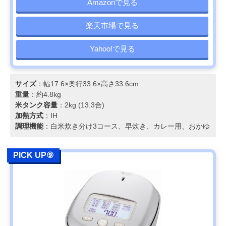
Amazonで見る
楽天市場で見る
Yahoo!で見る
サイズ
：幅17.6×奥行33.6×高さ33.6cm
重量
：約4.8kg
米タンク容量
：2kg (13.3合)
加熱方式
：IH
調理機能
：白米炊き分け3コース、早炊き、カレー用、おかゆ
PICK UP⑨