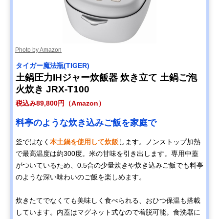
Photo by Amazon
タイガー魔法瓶(TIGER)
土鍋圧力IHジャー炊飯器 炊き立て 土鍋ご泡
火炊き JRX-T100
税込み89,800円（Amazon）
料亭のような炊き込みご飯を家庭で
釜ではなく
本土鍋を使用して炊飯
します。ノンストップ加熱
で最高温度は約300度。米の甘味を引き出します。専用中蓋
がついているため、0.5合の少量炊きや炊き込みご飯でも料亭
のような深い味わいのご飯を楽しめます。
炊きたてでなくても美味しく食べられる、おひつ保温も搭載
しています。内蓋はマグネット式なので着脱可能。食洗器に