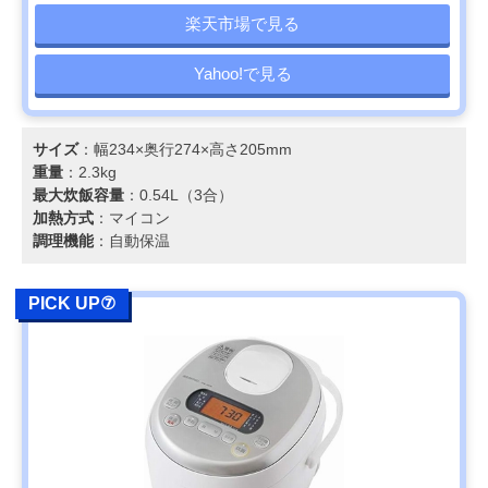
楽天市場で見る
Yahoo!で見る
サイズ
：幅234×奥行274×高さ205mm
重量
：2.3kg
最大炊飯容量
：0.54L（3合）
加熱方式
：マイコン
調理機能
：自動保温
PICK UP⑦