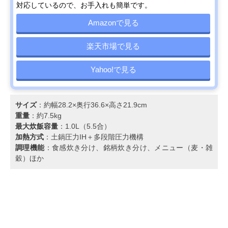
対応しているので、お手入れも簡単です。
Amazonで見る
楽天市場で見る
Yahoo!で見る
サイズ
：約幅28.2×奥行36.6×高さ21.9cm
重量
：約7.5kg
最大炊飯容量
：1.0L（5.5合）
加熱方式
：土鍋圧力IH＋多段階圧力機構
調理機能
：食感炊き分け、銘柄炊き分け、メニュー（麦・雑
穀）ほか