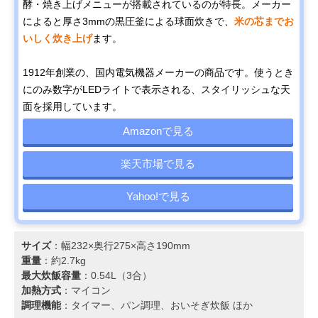
酵・焼き上げメニューが搭載されているのが特長。メーカー
によると厚さ3mmの黒圧釜による球面炊きで、
米の芯までお
いしく炊き上げ
ます。
1912年創業の、国内電気機器メーカーの商品です。使うとき
にのみ数字がLEDライトで表示される、スタイリッシュな天
面を採用しています。
Amazonで見る
楽天市場で見る
Yahoo!で見る
サイズ
：幅232×奥行275×高さ190mm
重量
：約2.7kg
最大炊飯容量
：0.54L（3合）
加熱方式
：マイコン
調理機能
：タイマー、パン調理、おいそぎ炊飯 ほか