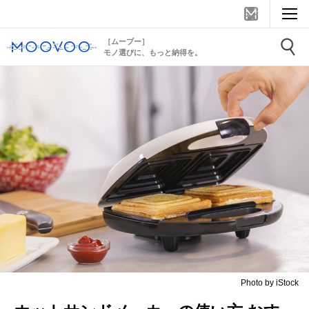
［ムーブー］
モノ選びに、もっと納得を。
Photo by iStock