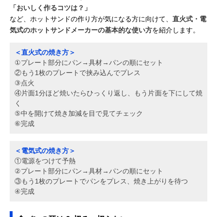
「おいしく作るコツは？」
など、ホットサンドの作り方が気になる方に向けて、
直火式・電
気式のホットサンドメーカーの基本的な使い方
を紹介します。
＜直火式の焼き方＞
①プレート部分にパン→具材→パンの順にセット
②もう1枚のプレートで挟み込んでプレス
③点火
④片面1分ほど焼いたらひっくり返し、もう片面を下にして焼
く
⑤中を開けて焼き加減を目で見てチェック
⑥完成
＜電気式の焼き方＞
①電源をつけて予熱
②プレート部分にパン→具材→パンの順にセット
③もう1枚のプレートでパンをプレス、焼き上がりを待つ
④完成