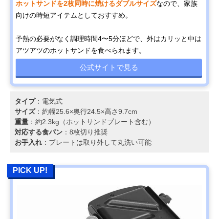
ホットサンドを2枚同時に焼けるダブルサイズ
なので、家族
向けの時短アイテムとしておすすめ。
予熱の必要がなく調理時間4〜5分ほどで、外はカリッと中は
アツアツのホットサンドを食べられます。
公式サイトで見る
タイプ
：電気式
サイズ
：約幅25.6×奥行24.5×高さ9.7cm
重量
：約2.3kg（ホットサンドプレート含む）
対応する食パン
：8枚切り推奨
お手入れ
：プレートは取り外して丸洗い可能
PICK UP!