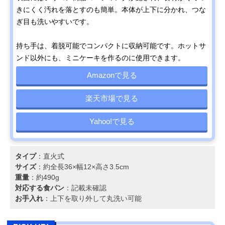
きにくく汚れを落とすのも簡単。本体が上下に分かれ、つな
ぎ目も洗いやすいです。
持ち手は、着脱可能でコンパクトに収納可能です。ホットサ
ンド以外にも、ミニケーキを作るのに使用できます。
Amazonで見る
楽天市場で見る
Yahoo!で見る
タイプ
：直火式
サイズ
：約全長36×幅12×高さ3.5cm
重量
：約490g
対応する食パン
：記載未確認
お手入れ
：上下を取り外して丸洗い可能