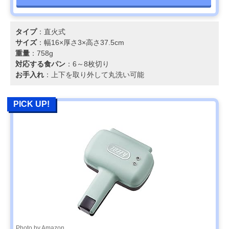
タイプ
：直火式
サイズ
：幅16×厚さ3×高さ37.5cm
重量
：758g
対応する食パン
：6～8枚切り
お手入れ
：上下を取り外して丸洗い可能
PICK UP!
Photo by Amazon