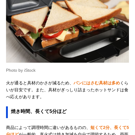
Photo by iStock
火が通ると具材のかさが減るため、
パンにはさむ具材は多め
くら
いが目安です。また、具材がぎっしり詰まったホットサンドは食
べ応えがあります。
焼き時間、長くて5分ほど
商品によって調理時間に違いがあるものの、
短くて2分、長くて5
分ほど
が一般的。直火式は焼き加減を自分で調節するため、両面