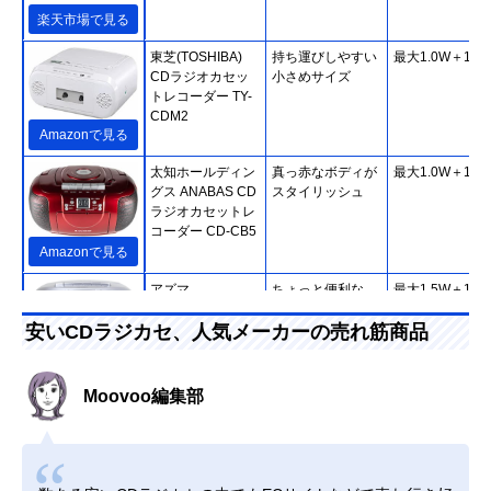
楽天市場で見る
東芝(TOSHIBA)
持ち運びしやすい
最大1.0W＋1.0
CDラジオカセッ
小さめサイズ
トレコーダー TY-
CDM2
Amazonで見る
太知ホールディン
真っ赤なボディが
最大1.0W＋1.0
グス ANABAS CD
スタイリッシュ
ラジオカセットレ
コーダー CD-CB5
Amazonで見る
アズマ
ちょっと便利な
最大1.5W＋1.5
EAST CDラジカセ
CD再生モード
安いCDラジカセ、人気メーカーの売れ筋商品
EA-CRCD
Amazonで見る
Moovoo編集部
コイズミ(Koizumi)
いざというときの
最大1.2W＋1.2
CDステレオラジ
備えにも向いてい
カセ SAD-4944
る1台
Amazonで見る