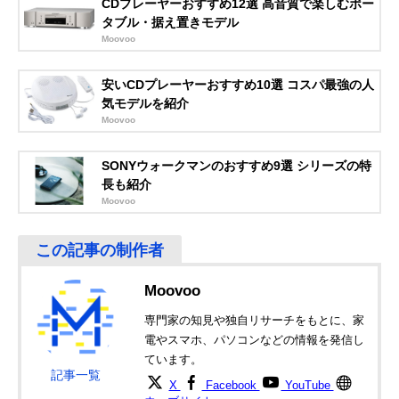
CDプレーヤーおすすめ12選 高音質で楽しむポー
コイズミ(Koizumi)
いざというときの
最大1.2W＋1.2
Amazonで見る
タブル・据え置きモデル
CDステレオラジ
備えにも向いてい
Moovoo
カセ SAD-4944
る1台
オーム(OHM)
オーソドックスな
最大1.0W＋1.0
安いCDプレーヤーおすすめ10選 コスパ最強の人
Amazonで見る
AudioComm CD
機能と丸いデザイ
気モデルを紹介
ラジオカセットレ
ン
Moovoo
コーダー RCD-
590Z
SONYウォークマンのおすすめ9選 シリーズの特
オーム(OHM)
CD-R/RW対応の
最大1.0W＋1.0
Amazonで見る
長も紹介
AudioComm CD
軽量モデル
Moovoo
ラジカセ RCD-
320N
YAMAZEN(山善)
好きなフレーズ部
最大1.0W＋1.0
Amazonで見る
Qriom CDラジカ
分の再生が可能
セ YCD-C700
Moovoo
専門家の知見や独自リサーチをもとに、家
電やスマホ、パソコンなどの情報を発信し
ています。
記事一覧
X
Facebook
YouTube