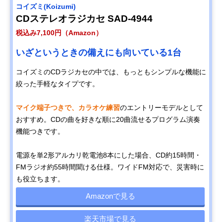
コイズミ(Koizumi)
CDステレオラジカセ SAD-4944
税込み7,100円（Amazon）
いざというときの備えにも向いている1台
コイズミのCDラジカセの中では、もっともシンプルな機能に
絞った手軽なタイプです。
マイク端子つきで、カラオケ練習
のエントリーモデルとして
おすすめ。CDの曲を好きな順に20曲流せるプログラム演奏
機能つきです。
電源を単2形アルカリ乾電池8本にした場合、CD約15時間・
FMラジオ約55時間聞ける仕様。ワイドFM対応で、災害時に
も役立ちます。
Amazonで見る
楽天市場で見る