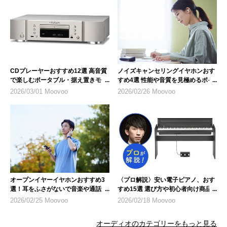
CDプレーヤーおすすめ12選 高音質
ノイズキャンセリングイヤホンおす
で楽しむポータブル・据え置きモデ
すめ4選 性能や音質を見極めるポイ
ル
ント
2026/03/01 Moovoo
2026/02/26 Moovoo
オープンイヤーイヤホンおすすめ3
〈プロ解説〉安い電子ピアノ、おす
選！耳をふさがないで音楽や通話が
すめ15選 選び方や初心者向け商品
楽しめる
も紹介
2026/02/25 Moovoo
2026/02/18 Moovoo
オーディオのカテゴリーをもっと見る