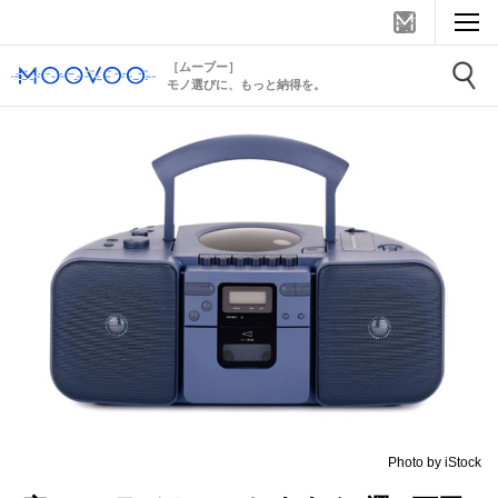
［ムーブー］
モノ選びに、もっと納得を。
Photo by iStock