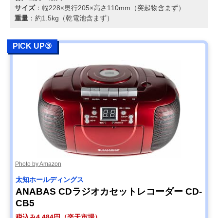
サイズ
：幅228×奥行205×高さ110mm（突起物含まず）
重量
：約1.5kg（乾電池含まず）
PICK UP③
Photo by Amazon
太知ホールディングス
ANABAS CDラジオカセットレコーダー CD-
CB5
税込み4,484円（楽天市場）