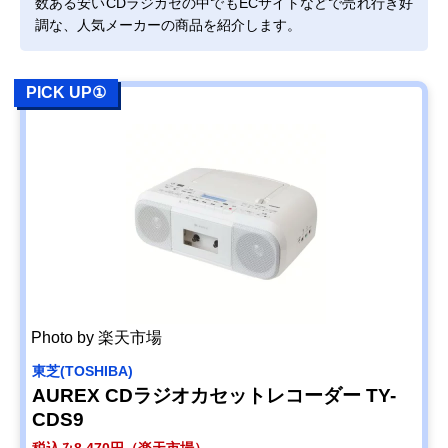
数ある安いCDラジカセの中でもECサイトなどで売れ行き好
オーム(OHM)
オーソドックスな
最大1.0W＋1.0
調な、人気メーカーの商品を紹介します。
Amazonで見る
AudioComm CD
機能と丸いデザイ
ラジオカセットレ
ン
コーダー RCD-
PICK UP①
590Z
オーム(OHM)
CD-R/RW対応の
最大1.0W＋1.0
Amazonで見る
AudioComm CD
軽量モデル
ラジカセ RCD-
320N
YAMAZEN(山善)
好きなフレーズ部
最大1.0W＋1.0
Amazonで見る
Qriom CDラジカ
分の再生が可能
セ YCD-C700
Photo by 楽天市場
東芝(TOSHIBA)
AUREX CDラジオカセットレコーダー TY-
CDS9