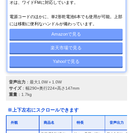
オは、ワイドFMに対応しています。
電源コードのほかに、単2形乾電池6本でも使用が可能。上部
には移動に便利なハンドルが備わっています。
Amazonで見る
楽天市場で見る
Yahoo!で見る
音声出力
：最大1.0W＋1.0W
サイズ
：幅290×奥行224×高さ147mm
重量
：1.7kg
※上下左右にスクロールできます
外観
商品名
特長
音声出力