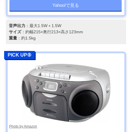
Yahoo!で見る
音声出力
：最大1.5W＋1.5W
サイズ
：約幅215×奥行213×高さ123mm
重量
：約1.5kg
PICK UP⑤
Photo by Amazon