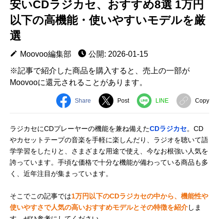
安いCDラジカセ、おすすめ8選 1万円
以下の高機能・使いやすいモデルを厳
選
Moovoo編集部
公開: 2026-01-15
※記事で紹介した商品を購入すると、売上の一部が
Moovooに還元されることがあります。
Share
Post
LINE
Copy
ラジカセにCDプレーヤーの機能を兼ね備えた
CDラジカセ
。CD
やカセットテープの音楽を手軽に楽しんだり、ラジオを聴いて語
学学習をしたりと、さまざまな用途で使え、今なお根強い人気を
誇っています。手頃な価格で十分な機能が備わっている商品も多
く、近年注目が集まっています。
そこでこの記事では
1万円以下のCDラジカセの中から、機能性や
使いやすさで人気の高いおすすめモデルとその特徴を紹介
しま
す。ぜひ参考にしてください。