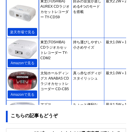
東芝(TOSHIBA)
好みの音質が楽し
最大2.2W＋2.2
AUREX CDラジオ
める4つのモード
カセットレコーダ
を搭載
ー TY-CDS9
楽天市場で見る
東芝(TOSHIBA)
持ち運びしやすい
最大1.0W＋1.0
CDラジオカセッ
小さめサイズ
トレコーダー TY-
CDM2
Amazonで見る
太知ホールディン
真っ赤なボディが
最大1.0W＋1.0
グス ANABAS CD
スタイリッシュ
ラジオカセットレ
コーダー CD-CB5
Amazonで見る
アズマ
ちょっと便利な
最大1.5W＋1.5
EAST CDラジカセ
CD再生モード
こちらの記事もどうぞ
EA-CRCD
Amazonで見る