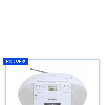
PICK UP⑥