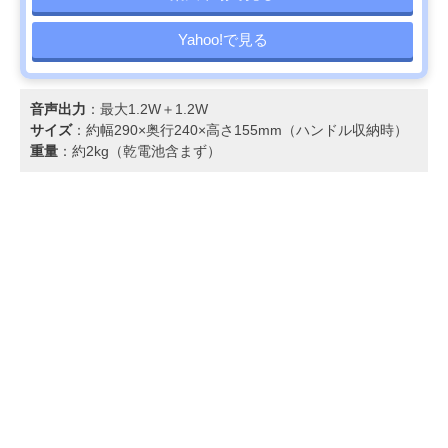
Yahoo!で見る
音声出力
：最大1.2W＋1.2W
サイズ
：約幅290×奥行240×高さ155mm（ハンドル収納時）
重量
：約2kg（乾電池含まず）