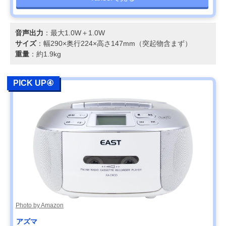
音声出力
：最大1.0W＋1.0W
サイズ
：幅290×奥行224×高さ147mm（突起物含まず）
重量
：約1.9kg
PICK UP④
Photo by Amazon
アズマ