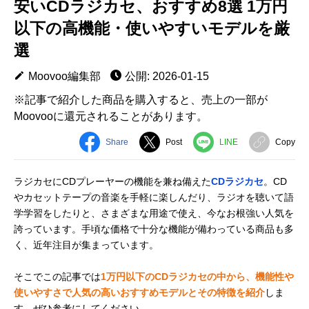
安いCDラジカセ、おすすめ8選 1万円
以下の高機能・使いやすいモデルを厳
選
Moovoo編集部
公開: 2026-01-15
※記事で紹介した商品を購入すると、売上の一部が
Moovooに還元されることがあります。
Share
Post
LINE
Copy
ラジカセにCDプレーヤーの機能を兼ね備えた
CDラジカセ
。CD
やカセットテープの音楽を手軽に楽しんだり、ラジオを聴いて語
学学習をしたりと、さまざまな用途で使え、今なお根強い人気を
誇っています。手頃な価格で十分な機能が備わっている商品も多
く、近年注目が集まっています。
そこでこの記事では
1万円以下のCDラジカセの中から、機能性や
使いやすさで人気の高いおすすめモデルとその特徴を紹介
しま
す。ぜひ参考にしてください。