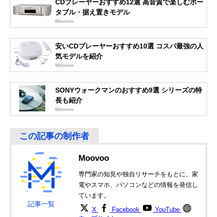
CDプレーヤーおすすめ12選 高音質で楽しむポー
コイズミ(Koizumi)
いざというときの
最大1.2W＋1.2
タブル・据え置きモデル
CDステレオラジ
備えにも向いてい
Moovoo
カセ SAD-4944
る1台
Amazonで見る
安いCDプレーヤーおすすめ10選 コスパ最強の人
オーム(OHM)
オーソドックスな
最大1.0W＋1.0
気モデルを紹介
Amazonで見る
AudioComm CD
機能と丸いデザイ
Moovoo
ラジオカセットレ
ン
コーダー RCD-
SONYウォークマンのおすすめ9選 シリーズの特
590Z
長も紹介
オーム(OHM)
CD-R/RW対応の
最大1.0W＋1.0
Amazonで見る
Moovoo
AudioComm CD
軽量モデル
ラジカセ RCD-
320N
YAMAZEN(山善)
好きなフレーズ部
最大1.0W＋1.0
Amazonで見る
Qriom CDラジカ
分の再生が可能
Moovoo
セ YCD-C700
専門家の知見や独自リサーチをもとに、家
電やスマホ、パソコンなどの情報を発信し
ています。
記事一覧
X
Facebook
YouTube