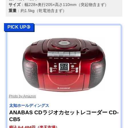
サイズ
：幅228×奥行205×高さ110mm（突起物含まず）
重量
：約1.5kg（乾電池含まず）
PICK UP③
Photo by Amazon
太知ホールディングス
ANABAS CDラジオカセットレコーダー CD-
CB5
税込み4,484円（楽天市場）