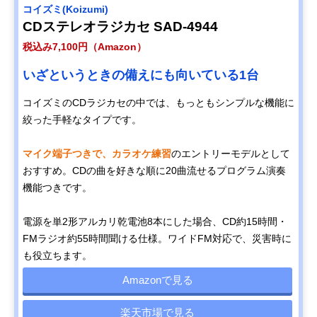
コイズミ(Koizumi)
CDステレオラジカセ SAD-4944
税込み7,100円（Amazon）
いざというときの備えにも向いている1台
コイズミのCDラジカセの中では、もっともシンプルな機能に
絞った手軽なタイプです。
マイク端子つきで、カラオケ練習
のエントリーモデルとして
おすすめ。CDの曲を好きな順に20曲流せるプログラム演奏
機能つきです。
電源を単2形アルカリ乾電池8本にした場合、CD約15時間・
FMラジオ約55時間聞ける仕様。ワイドFM対応で、災害時に
も役立ちます。
Amazonで見る
楽天市場で見る