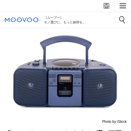
［ムーブー］
モノ選びに、もっと納得を。
Photo by iStock