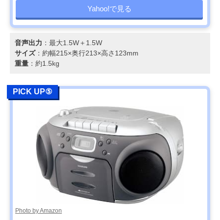
Yahoo!で見る
音声出力
：最大1.5W＋1.5W
サイズ
：約幅215×奥行213×高さ123mm
重量
：約1.5kg
PICK UP⑤
Photo by Amazon