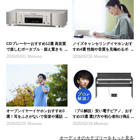
CDプレーヤーおすすめ12選 高音質
ノイズキャンセリングイヤホンおす
で楽しむポータブル・据え置きモデ
すめ4選 性能や音質を見極めるポイ
ル
ント
2026/03/01 Moovoo
2026/02/26 Moovoo
オープンイヤーイヤホンおすすめ3
〈プロ解説〉安い電子ピアノ、おす
選！耳をふさがないで音楽や通話が
すめ15選 選び方や初心者向け商品
楽しめる
も紹介
2026/02/25 Moovoo
2026/02/18 Moovoo
オーディオのカテゴリーをもっと見る