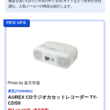
オーム(OHM)
オーソドックスな
最大1.0W＋1.0
数ある安いCDラジカセの中でもECサイトなどで売れ行き好
Amazonで見る
AudioComm CD
機能と丸いデザイ
調な、人気メーカーの商品を紹介します。
ラジオカセットレ
ン
コーダー RCD-
590Z
PICK UP①
オーム(OHM)
CD-R/RW対応の
最大1.0W＋1.0
Amazonで見る
AudioComm CD
軽量モデル
ラジカセ RCD-
320N
YAMAZEN(山善)
好きなフレーズ部
最大1.0W＋1.0
Amazonで見る
Qriom CDラジカ
分の再生が可能
セ YCD-C700
Photo by 楽天市場
東芝(TOSHIBA)
AUREX CDラジオカセットレコーダー TY-
CDS9