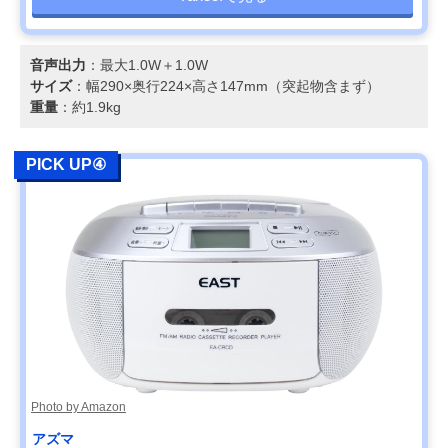
音声出力
：最大1.0W＋1.0W
サイズ
：幅290×奥行224×高さ147mm（突起物含まず）
重量
：約1.9kg
PICK UP④
Photo by Amazon
アズマ