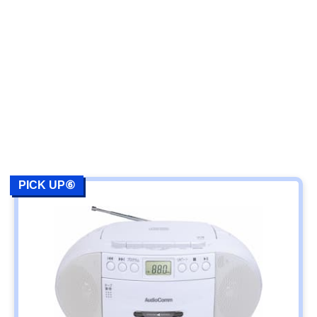
PICK UP⑥