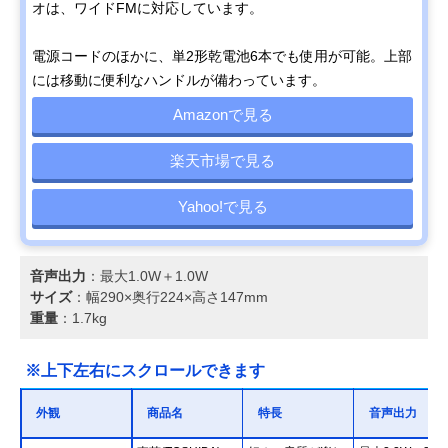
オは、ワイドFMに対応しています。
電源コードのほかに、単2形乾電池6本でも使用が可能。上部
には移動に便利なハンドルが備わっています。
Amazonで見る
楽天市場で見る
Yahoo!で見る
音声出力
：最大1.0W＋1.0W
サイズ
：幅290×奥行224×高さ147mm
重量
：1.7kg
※上下左右にスクロールできます
外観
商品名
特長
音声出力