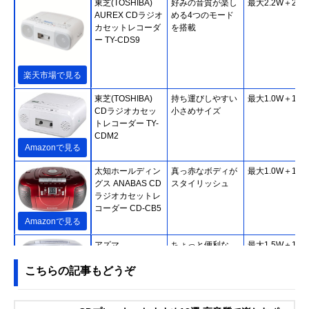
東芝(TOSHIBA)
好みの音質が楽し
最大2.2W＋2.2
AUREX CDラジオ
める4つのモード
カセットレコーダ
を搭載
ー TY-CDS9
楽天市場で見る
東芝(TOSHIBA)
持ち運びしやすい
最大1.0W＋1.0
CDラジオカセッ
小さめサイズ
トレコーダー TY-
CDM2
Amazonで見る
太知ホールディン
真っ赤なボディが
最大1.0W＋1.0
グス ANABAS CD
スタイリッシュ
ラジオカセットレ
コーダー CD-CB5
Amazonで見る
アズマ
ちょっと便利な
最大1.5W＋1.5
EAST CDラジカセ
CD再生モード
こちらの記事もどうぞ
EA-CRCD
Amazonで見る