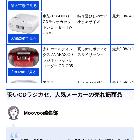
楽天市場で見る
東芝(TOSHIBA)
持ち運びしやすい
最大1.0W＋1.0
CDラジオカセッ
小さめサイズ
トレコーダー TY-
CDM2
Amazonで見る
太知ホールディン
真っ赤なボディが
最大1.0W＋1.0
グス ANABAS CD
スタイリッシュ
ラジオカセットレ
コーダー CD-CB5
Amazonで見る
アズマ
ちょっと便利な
最大1.5W＋1.5
EAST CDラジカセ
CD再生モード
安いCDラジカセ、人気メーカーの売れ筋商品
EA-CRCD
Amazonで見る
Moovoo編集部
コイズミ(Koizumi)
いざというときの
最大1.2W＋1.2
Amazonで見る
CDステレオラジ
備えにも向いてい
カセ SAD-4944
る1台