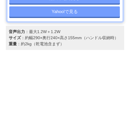
Yahoo!で見る
音声出力
：最大1.2W＋1.2W
サイズ
：約幅290×奥行240×高さ155mm（ハンドル収納時）
重量
：約2kg（乾電池含まず）