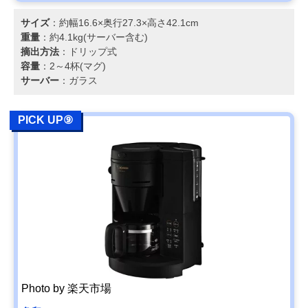
サイズ
：約幅16.6×奥行27.3×高さ42.1cm
重量
：約4.1kg(サーバー含む)
摘出方法
：ドリップ式
容量
：2～4杯(マグ)
サーバー
：ガラス
PICK UP⑨
Photo by 楽天市場