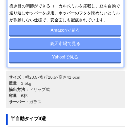
挽き目の調節ができるコニカル式ミルを搭載し、豆を自動で
送り込むホッパーを採用。ホッパーのフタを閉めないとミル
が作動しない仕様で、安全面にも配慮されています。
Amazonで見る
楽天市場で見る
Yahoo!で見る
サイズ
：幅23.5×奥行20.5×高さ41.6cm
重量
：3.5kg
摘出方法
：ドリップ式
容量
：6杯
サーバー
：ガラス
半自動タイプ4選