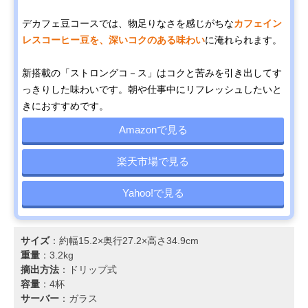
デカフェ豆コースでは、物足りなさを感じがちな
カフェイン
レスコーヒー豆を、深いコクのある味わい
に淹れられます。
新搭載の「ストロングコ－ス」はコクと苦みを引き出してす
っきりした味わいです。朝や仕事中にリフレッシュしたいと
きにおすすめです。
Amazonで見る
楽天市場で見る
Yahoo!で見る
サイズ
：約幅15.2×奥行27.2×高さ34.9cm
重量
：3.2kg
摘出方法
：ドリップ式
容量
：4杯
サーバー
：ガラス