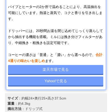
パイプとヒーターの2か所で温めることにより、高温抽出を
可能にしています。熱湯と蒸気で、コクと香りを引き出しま
す。
ドリッパーには、20秒間お湯を閉じ込めてじっくり蒸らして
から抽出する機能を搭載。ミルには挽き分けフィルターがあ
り、中細挽き・粗挽きを設定可能です。
コーヒーの濃さは「普通」と「濃い」から選べるので、
合計
4通りの味わいを楽しめ
ます。
楽天市場で見る
Yahoo!で見る
サイズ
：約幅24×奥行25×高さ37.5cm
重量
：約4.3kg
摘出方法
：ドリップ式