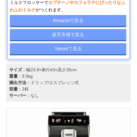
ミルクフロッサーで
カプチーノやカフェラテにぴったりなふ
わふわミルク
がつくれます。
Amazonで見る
楽天市場で見る
Yahoo!で見る
サイズ
：幅23.8×奥行43×高さ35cm
重量
：9.5kg
摘出方法
：ドリップ/エスプレッソ式
容量
：2杯
サーバー
：なし