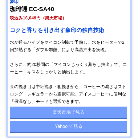
象印
珈琲通 EC-SA40
税込み16,049円（楽天市場）
コクと香りを引き出す象印の独自技術
水が通るパイプをマイコン制御で予熱し、水をヒーターで2
回加熱する「ダブル加熱」により高温抽出を実現。
さらに、約20秒間の「マイコンじっくり蒸らし抽出」で、コ
ーヒーエキスをしっかりと抽出します。
豆の挽き目は中細挽き・粗挽きから、コーヒーの濃さはスト
ロング・レギュラーから選択可能。アイスコーヒーに便利な
「保温なし」モードも選択できます。
楽天市場で見る
Yahoo!で見る