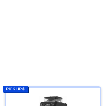
PICK UP⑥