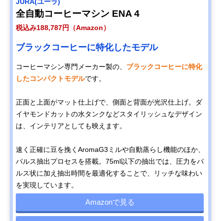
JURA(ユーラ)
全自動コーヒーマシン ENA 4
税込み188,787円（Amazon）
ブラックコーヒーに特化したモデル
コーヒーマシン専門メーカー製の、
ブラックコーヒーに特化
したコンパクトモデル
です。
正面と上面がマット仕上げで、側面と背面が光沢仕上げ。ダ
イヤモンドカットの水タンクなどスタイリッシュなデザイン
は、インテリアとしても映えます。
速く正確に豆を挽くAromaG3ミルや自動蒸らし機能のほか、
パルス抽出プロセスを搭載。75ml以下の抽出では、圧力をパ
ルス状に加え抽出時間を最適化することで、リッチな味わい
を実現しています。
Amazonで見る