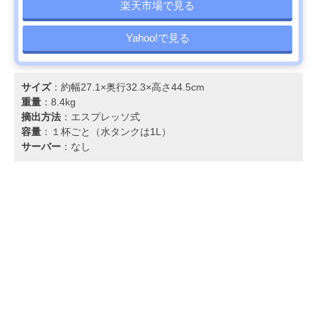
楽天市場で見る
Yahoo!で見る
サイズ
：約幅27.1×奥行32.3×高さ44.5cm
重量
：8.4kg
摘出方法
：エスプレッソ式
容量
：１杯ごと（水タンクは1L）
サーバー
：なし