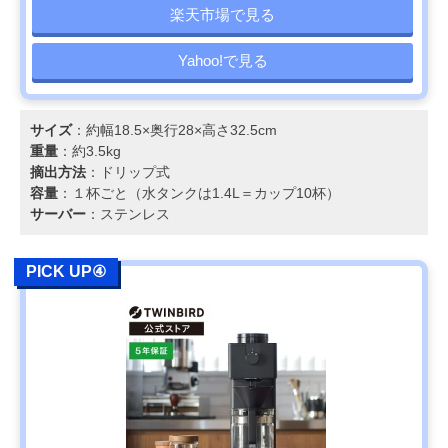
楽天市場で見る
Yahoo!で見る
サイズ
：約幅18.5×奥行28×高さ32.5cm
重量
：約3.5kg
摘出方法
：ドリップ式
容量
：１杯ごと（水タンクは1.4L＝カップ10杯）
サーバー
：ステンレス
PICK UP④