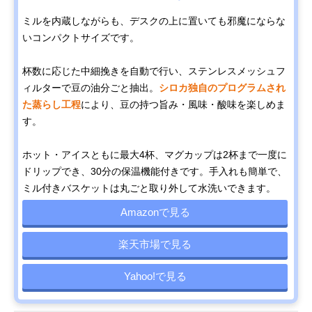
ミルを内蔵しながらも、デスクの上に置いても邪魔にならな
いコンパクトサイズです。
杯数に応じた中細挽きを自動で行い、ステンレスメッシュフ
ィルターで豆の油分ごと抽出。
シロカ独自のプログラムされ
た蒸らし工程
により、豆の持つ旨み・風味・酸味を楽しめま
す。
ホット・アイスともに最大4杯、マグカップは2杯まで一度に
ドリップでき、30分の保温機能付きです。手入れも簡単で、
ミル付きバスケットは丸ごと取り外して水洗いできます。
Amazonで見る
楽天市場で見る
Yahoo!で見る