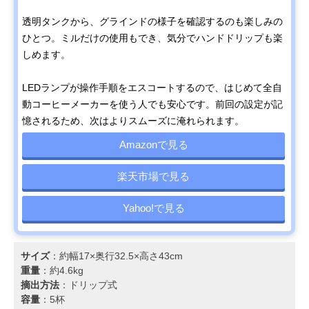
透明タンクから、グラインドの様子を確認するのも楽しみの
ひとつ。ミルだけの使用もでき、気分でハンドドリップも楽
しめます。
LEDランプが操作手順をエスコートするので、はじめて全自
動コーヒーメーカーを使う人でも安心です。前回の設定が記
憶されるため、次はよりスムーズに淹れられます。
Amazonで見る
楽天市場で見る
Yahoo!で見る
サイズ
：約幅17×奥行32.5×高さ43cm
重量
：約4.6kg
摘出方法
：ドリップ式
容量
：5杯