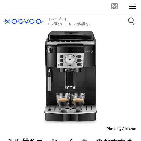
［ムーブー］
モノ選びに、もっと納得を。
Photo by Amazon