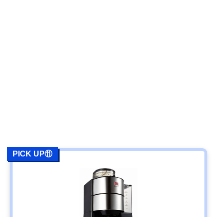
PICK UP⑪