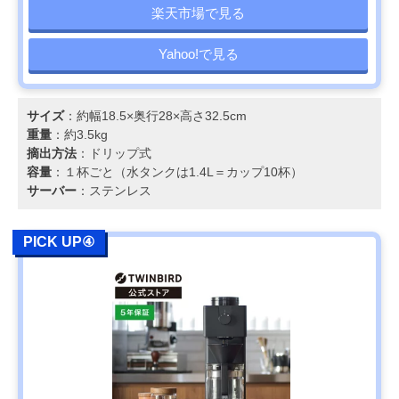
楽天市場で見る
Yahoo!で見る
サイズ
：約幅18.5×奥行28×高さ32.5cm
重量
：約3.5kg
摘出方法
：ドリップ式
容量
：１杯ごと（水タンクは1.4L＝カップ10杯）
サーバー
：ステンレス
PICK UP④