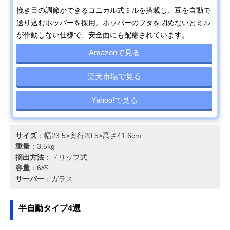
挽き目の調節ができるコニカル式ミルを搭載し、豆を自動で
送り込むホッパーを採用。ホッパーのフタを閉めないとミル
が作動しない仕様で、安全面にも配慮されています。
Amazonで見る
楽天市場で見る
Yahoo!で見る
サイズ
：幅23.5×奥行20.5×高さ41.6cm
重量
：3.5kg
摘出方法
：ドリップ式
容量
：6杯
サーバー
：ガラス
半自動タイプ4選