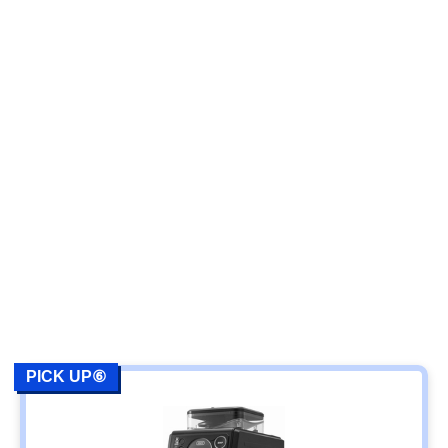
PICK UP⑥