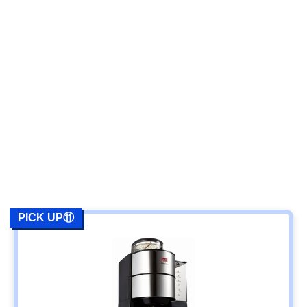
PICK UP⑪