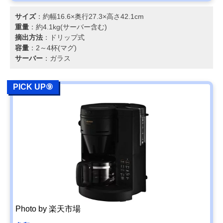
サイズ
：約幅16.6×奥行27.3×高さ42.1cm
重量
：約4.1kg(サーバー含む)
摘出方法
：ドリップ式
容量
：2～4杯(マグ)
サーバー
：ガラス
PICK UP⑨
Photo by 楽天市場