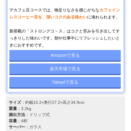
デカフェ豆コースでは、物足りなさを感じがちな
カフェイン
レスコーヒー豆を、深いコクのある味わい
に淹れられます。
新搭載の「ストロングコ－ス」はコクと苦みを引き出してす
っきりした味わいです。朝や仕事中にリフレッシュしたいと
きにおすすめです。
Amazonで見る
楽天市場で見る
Yahoo!で見る
サイズ
：約幅15.2×奥行27.2×高さ34.9cm
重量
：3.2kg
摘出方法
：ドリップ式
容量
：4杯
サーバー
：ガラス