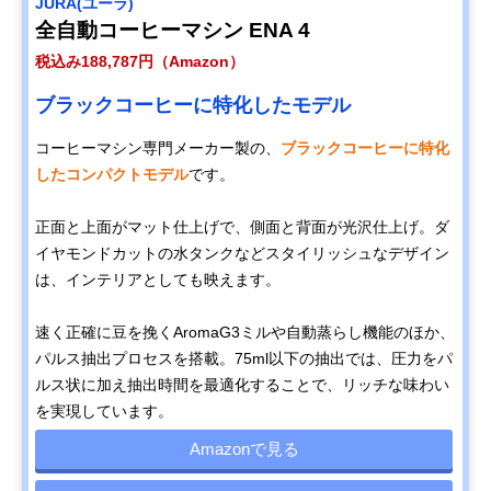
JURA(ユーラ)
全自動コーヒーマシン ENA 4
税込み188,787円（Amazon）
ブラックコーヒーに特化したモデル
コーヒーマシン専門メーカー製の、
ブラックコーヒーに特化
したコンパクトモデル
です。
正面と上面がマット仕上げで、側面と背面が光沢仕上げ。ダ
イヤモンドカットの水タンクなどスタイリッシュなデザイン
は、インテリアとしても映えます。
速く正確に豆を挽くAromaG3ミルや自動蒸らし機能のほか、
パルス抽出プロセスを搭載。75ml以下の抽出では、圧力をパ
ルス状に加え抽出時間を最適化することで、リッチな味わい
を実現しています。
Amazonで見る