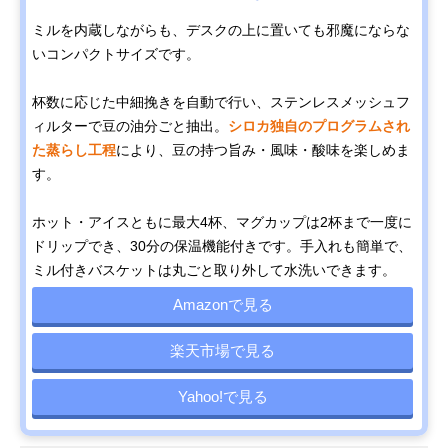
ミルを内蔵しながらも、デスクの上に置いても邪魔にならな
いコンパクトサイズです。
杯数に応じた中細挽きを自動で行い、ステンレスメッシュフ
ィルターで豆の油分ごと抽出。
シロカ独自のプログラムされ
た蒸らし工程
により、豆の持つ旨み・風味・酸味を楽しめま
す。
ホット・アイスともに最大4杯、マグカップは2杯まで一度に
ドリップでき、30分の保温機能付きです。手入れも簡単で、
ミル付きバスケットは丸ごと取り外して水洗いできます。
Amazonで見る
楽天市場で見る
Yahoo!で見る