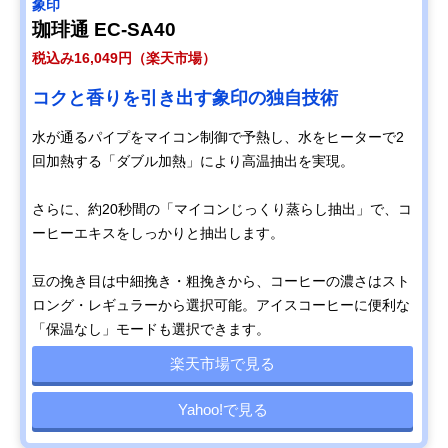
象印
珈琲通 EC-SA40
税込み16,049円（楽天市場）
コクと香りを引き出す象印の独自技術
水が通るパイプをマイコン制御で予熱し、水をヒーターで2
回加熱する「ダブル加熱」により高温抽出を実現。
さらに、約20秒間の「マイコンじっくり蒸らし抽出」で、コ
ーヒーエキスをしっかりと抽出します。
豆の挽き目は中細挽き・粗挽きから、コーヒーの濃さはスト
ロング・レギュラーから選択可能。アイスコーヒーに便利な
「保温なし」モードも選択できます。
楽天市場で見る
Yahoo!で見る