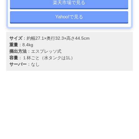
楽天市場で見る
Yahoo!で見る
サイズ
：約幅27.1×奥行32.3×高さ44.5cm
重量
：8.4kg
摘出方法
：エスプレッソ式
容量
：１杯ごと（水タンクは1L）
サーバー
：なし