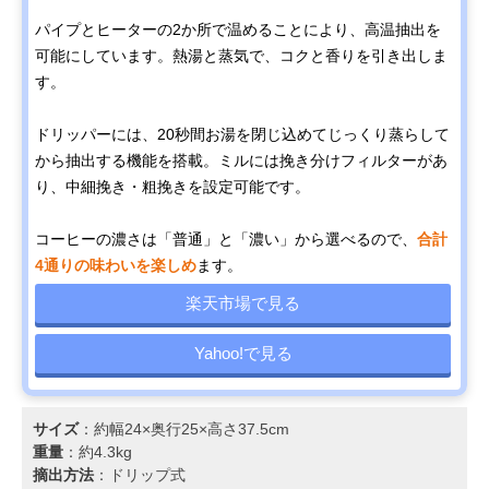
パイプとヒーターの2か所で温めることにより、高温抽出を
可能にしています。熱湯と蒸気で、コクと香りを引き出しま
す。
ドリッパーには、20秒間お湯を閉じ込めてじっくり蒸らして
から抽出する機能を搭載。ミルには挽き分けフィルターがあ
り、中細挽き・粗挽きを設定可能です。
コーヒーの濃さは「普通」と「濃い」から選べるので、
合計
4通りの味わいを楽しめ
ます。
楽天市場で見る
Yahoo!で見る
サイズ
：約幅24×奥行25×高さ37.5cm
重量
：約4.3kg
摘出方法
：ドリップ式