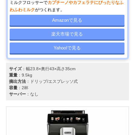
ミルクフロッサーで
カプチーノやカフェラテにぴったりなふ
わふわミルク
がつくれます。
Amazonで見る
楽天市場で見る
Yahoo!で見る
サイズ
：幅23.8×奥行43×高さ35cm
重量
：9.5kg
摘出方法
：ドリップ/エスプレッソ式
容量
：2杯
サーバー
：なし