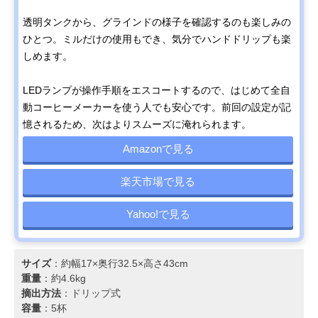
透明タンクから、グラインドの様子を確認するのも楽しみの
ひとつ。ミルだけの使用もでき、気分でハンドドリップも楽
しめます。
LEDランプが操作手順をエスコートするので、はじめて全自
動コーヒーメーカーを使う人でも安心です。前回の設定が記
憶されるため、次はよりスムーズに淹れられます。
Amazonで見る
楽天市場で見る
Yahoo!で見る
サイズ
：約幅17×奥行32.5×高さ43cm
重量
：約4.6kg
摘出方法
：ドリップ式
容量
：5杯