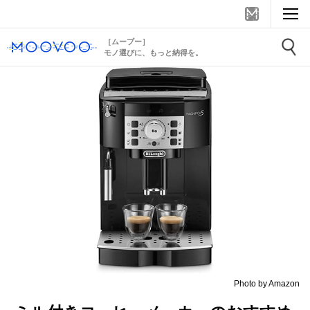
［ムーブー］
モノ選びに、もっと納得を。
Photo by Amazon