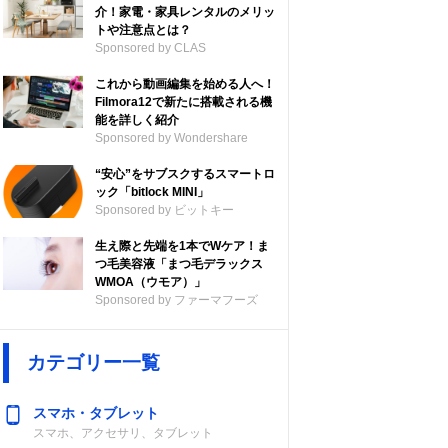
介！家電・家具レンタルのメリッ
トや注意点とは？
Sponsored by CLAS
これから動画編集を始める人へ！
Filmora12で新たに搭載される機
能を詳しく紹介
Sponsored by Wondershare
“安心”をサブスクするスマートロ
ック「bitlock MINI」
Sponsored by ビットキー
生え際と先端を1本でWケア！ま
つ毛美容液「まつ毛デラックス
WMOA（ウモア）」
Sponsored by ファーマフーズ
カテゴリー一覧
スマホ・タブレット
スマホ、アクセサリ、タブレット