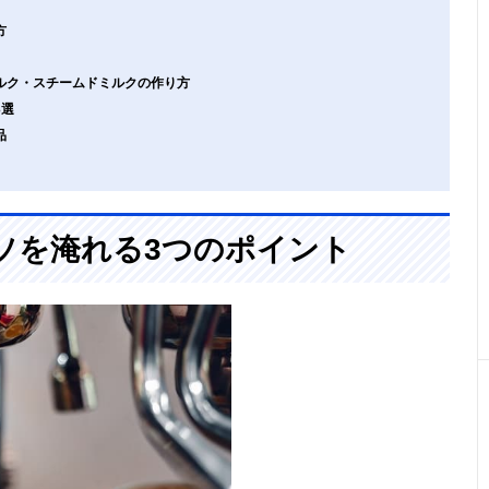
方
ルク・スチームドミルクの作り方
3選
品
ソを淹れる3つのポイント