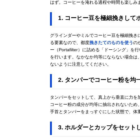
はず。コーヒーを淹れる過程や時間も楽しみ
1. コーヒー豆を極細挽きし
グラインダーやミルでコーヒー豆を極細挽き
る要素なので、都度
挽きたてのものを使う
の
ー（Portafilter）に詰める「ドーシン
を行います。なかなか均等にならない場合は
ないように注意してください。
2. タンパーでコーヒー粉を均
タンパーをセットして、真上から垂直に力を
コーヒー粉の成分が均等に抽出されないため
手首とタンパーをまっすぐにした状態で、体
3. ホルダーとカップをセット