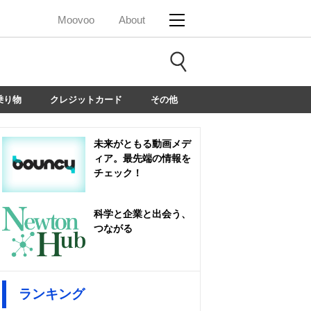
Moovoo
About
乗り物
クレジットカード
その他
未来がともる動画メデ
ィア。最先端の情報を
チェック！
科学と企業と出会う、
つながる
ランキング