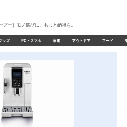
ーブー］
モノ選びに、もっと納得を。
グッズ
PC・スマホ
家電
アウトドア
フード