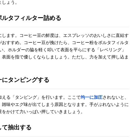
ましょう。
てポルタフィルター詰める
にします。コーヒー豆の鮮度は、エスプレッソのおいしさに直結す
がおすすめ。コーヒー豆が挽けたら、コーヒー粉をポルタフィルタ
グ」を行い、ホルダーの脇を軽く叩いて表面を平らにする「レベリング」
、表面を指で優しくならしましょう。ただし、力を加えて押し込ま
一にタンピングする
加える「タンピング」を行います。ここで
均一に加圧
されないと、
、雑味やエグ味が出てしまう原因となります。手がぶれないように
重をかけて力いっぱい押していきましょう。
して抽出する