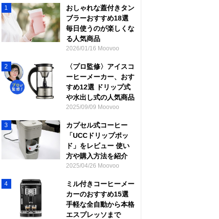
おしゃれな蓋付きタン
1
ブラーおすすめ18選
毎日使うのが楽しくな
る人気商品
2026/01/16 Moovoo
〈プロ監修〉アイスコ
2
ーヒーメーカー、おす
すめ12選 ドリップ式
や水出し式の人気商品
2025/09/09 Moovoo
カプセル式コーヒー
3
「UCCドリップポッ
ド」をレビュー 使い
方や購入方法を紹介
2025/04/26 Moovoo
ミル付きコーヒーメー
4
カーのおすすめ15選
手軽な全自動から本格
エスプレッソまで