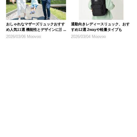
おしゃれなマザーズリュックおすす
通勤向きレディースリュック、おす
め人気11選 機能性とデザインに注
すめ12選 2wayや軽量タイプも
目
2026/03/06 Moovoo
2026/03/04 Moovoo