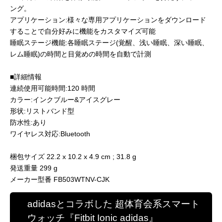
ング。
アプリケーション:様々な専用アプリケーションをダウンロード
することで自分好みに機能をカスタマイズ可能
睡眠ステージ機能:各睡眠ステージ(覚醒、浅い睡眠、深い睡眠、
レム睡眠)の時間と目覚めの時間を自動で計測
■詳細情報
連続使用可能時間:120 時間
カラー:インクブルー&アイスグレー
形状:リストバンド型
防水性:あり
ワイヤレス対応:Bluetooth
梱包サイズ 22.2 x 10.2 x 4.9 cm ; 31.8 g
発送重量 299 g
メーカー型番 FB503WTNV-CJK
adidasとコラボした 超体育会系スマート
ウォッチ『Fitbit Ionic adidas』