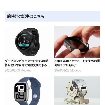
腕時計の記事はこちら
ダイブコンピューターおすすめ8選
Apple Watchケース、おすすめ10選
普段使いや自分で電池交換できるモ
高級モデルも紹介
デルを紹介
2026/02/03 Moovoo
2026/01/23 Moovoo