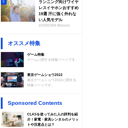
ランニング向けワイヤ
5
レスイヤホンおすすめ
19選 汗に強く外れな
い人気モデル
2026/03/04 Moovoo
オススメ特集
ゲーム特集
ゲームに関する特集ページです。
東京ゲームショウ2022
東京ゲームショウ2022に関する
特集ページです。
Sponsored Contents
CLASを使ってみた人の評判を紹
介！家電・家具レンタルのメリッ
トや注意点とは？