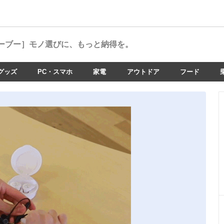
ーブー］
モノ選びに、もっと納得を。
グッズ
PC・スマホ
家電
アウトドア
フード