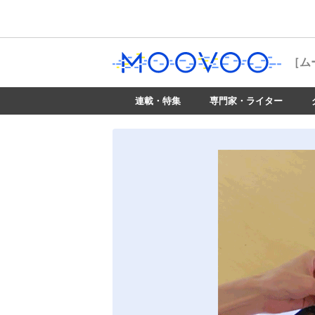
［ム
連載・特集
専門家・ライター