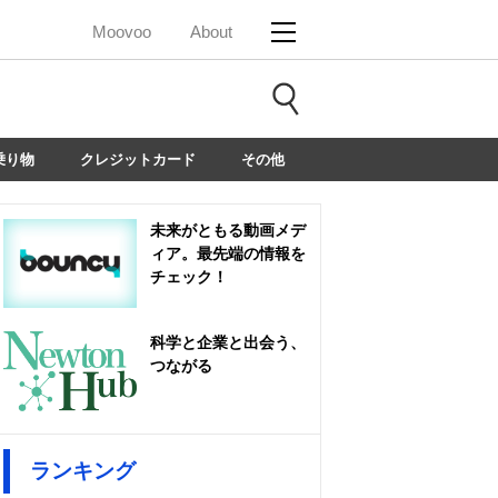
Moovoo
About
乗り物
クレジットカード
その他
未来がともる動画メデ
ィア。最先端の情報を
チェック！
科学と企業と出会う、
つながる
ランキング