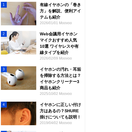
有線イヤホンの「巻き
1
方」を解説、便利アイ
テムも紹介
2026/01/01 Moovoo
Web会議用イヤホン
2
マイクおすすめ人気
10選 ワイヤレスや有
線タイプを紹介
2026/02/09 Moovoo
イヤホンの汚れ・耳垢
3
を掃除する方法とは？
イヤホンクリーナー3
商品も紹介
2025/10/02 Moovoo
イヤホンに正しい付け
4
方はあるの？SHURE
掛けについても説明！
2019/04/02 Moovoo