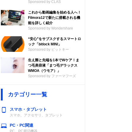
Sponsored by CLAS
これから動画編集を始める人へ！
Filmora12で新たに搭載される機
能を詳しく紹介
Sponsored by Wondershare
“安心”をサブスクするスマートロ
ック「bitlock MINI」
Sponsored by ビットキー
生え際と先端を1本でWケア！ま
つ毛美容液「まつ毛デラックス
WMOA（ウモア）」
Sponsored by ファーマフーズ
カテゴリー一覧
スマホ・タブレット
スマホ、アクセサリ、タブレット
PC・PC関連
PC、PC周辺機器