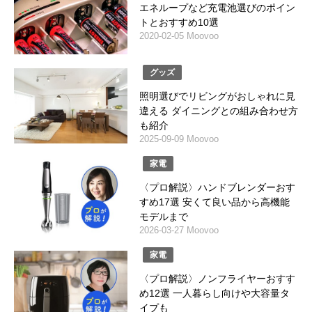
エネループなど充電池選びのポイン
トとおすすめ10選
2020-02-05 Moovoo
グッズ
照明選びでリビングがおしゃれに見
違える ダイニングとの組み合わせ方
も紹介
2025-09-09 Moovoo
家電
〈プロ解説〉ハンドブレンダーおす
すめ17選 安くて良い品から高機能
モデルまで
2026-03-27 Moovoo
家電
〈プロ解説〉ノンフライヤーおすす
め12選 一人暮らし向けや大容量タ
イプも