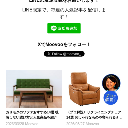
LINEの友達登録をお願いします！
LINE限定で、毎週の人気記事を配信しま
す！
XでMoovooをフォロー！
カリモクのソファおすすめ14選 後
〈プロ解説〉リクライニングチェア
悔しない選び方と人気商品を紹介
14選 おしゃれなものや寝られるタ
イプも
2026/03/28 Moovoo
2026/03/27 Moovoo