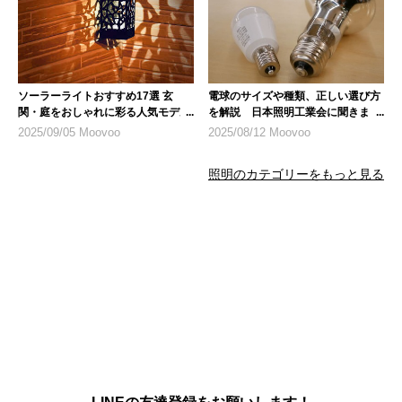
ソーラーライトおすすめ17選 玄
電球のサイズや種類、正しい選び方
関・庭をおしゃれに彩る人気モデル
を解説 日本照明工業会に聞きまし
や防犯用も
た
2025/09/05 Moovoo
2025/08/12 Moovoo
照明のカテゴリーをもっと見る