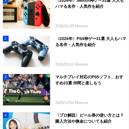
〈2026年〉Switch神ゲー33選 大人も
1
ハマる名作・人気作を紹介
2026/01/28 Moovoo
〈2026年〉PS4神ゲー31選 大人もハマ
2
る名作・人気作を紹介
2026/01/15 Moovoo
マルチプレイ対応のPS5ソフト、おす
3
すめ23選 仲間と楽しもう
2025/12/04 Moovoo
〈プロ解説〉ビール券の使い方とは？
4
購入方法や換金についても紹介