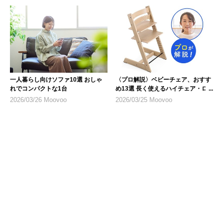
一人暮らし向けソファ10選 おしゃ
〈プロ解説〉ベビーチェア、おすす
れでコンパクトな1台
め13選 長く使えるハイチェア・ロ
ーチェアにも注目
2026/03/26 Moovoo
2026/03/25 Moovoo