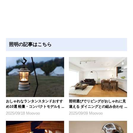
照明の記事はこちら
おしゃれなランタンスタンドおすす
照明選びでリビングがおしゃれに見
め10選 軽量・コンパクトモデルを
違える ダイニングとの組み合わせ方
厳選
も紹介
2025/09/18 Moovoo
2025/09/09 Moovoo