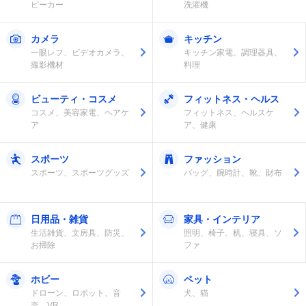
ピーカー
洗濯機
カメラ
キッチン
一眼レフ、ビデオカメラ、
キッチン家電、調理器具、
撮影機材
料理
ビューティ・コスメ
フィットネス・ヘルス
コスメ、美容家電、ヘアケ
フィットネス、ヘルスケ
ア
ア、健康
スポーツ
ファッション
スポーツ、スポーツグッズ
バッグ、腕時計、靴、財布
日用品・雑貨
家具・インテリア
生活雑貨、文房具、防災、
照明、椅子、机、寝具、ソ
お掃除
ファ
ホビー
ペット
ドローン、ロボット、音
犬、猫
楽、VR