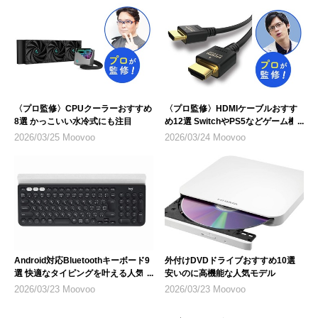
〈プロ監修〉CPUクーラーおすすめ
〈プロ監修〉HDMIケーブルおすす
8選 かっこいい水冷式にも注目
め12選 SwitchやPS5などゲーム機
のテレビ接続にも
2026/03/25 Moovoo
2026/03/24 Moovoo
Android対応Bluetoothキーボード9
外付けDVDドライブおすすめ10選
選 快適なタイピングを叶える人気モ
安いのに高機能な人気モデル
デル
2026/03/23 Moovoo
2026/03/23 Moovoo