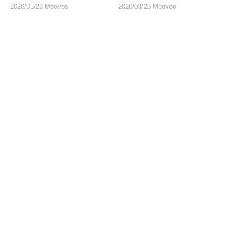
デル
2026/03/23 Moovoo
2026/03/23 Moovoo