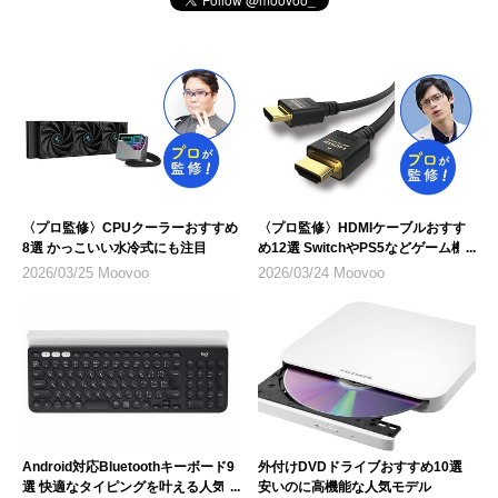
〈プロ監修〉CPUクーラーおすすめ
〈プロ監修〉HDMIケーブルおすす
8選 かっこいい水冷式にも注目
め12選 SwitchやPS5などゲーム機
のテレビ接続にも
2026/03/25 Moovoo
2026/03/24 Moovoo
Android対応Bluetoothキーボード9
外付けDVDドライブおすすめ10選
選 快適なタイピングを叶える人気モ
安いのに高機能な人気モデル