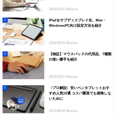
2025/02/10 Moovoo
iPadをサブディスプレイ化、Mac・
3
WindowsPC向け設定方法を紹介
2025/08/15 Moovoo
【検証】マウスパッドの代用品、7種類
4
の使い勝手を紹介
2023/10/27 Moovoo
〈プロ解説〉安いペンタブレットおす
5
すめ人気10選 コスパ重視でも後悔しな
いために
2025/08/18 Moovoo