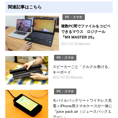
関連記事はこちら
PC・スマホ
複数PC間でファイルをコピペ
できるマウス ロジクール
『MX MASTER 2S』
2017-07-20 Moovoo
PC・スマホ
スピーカーごと「クルクル巻ける」
キーボード
2017-07-03 Moovoo
PC・スマホ
モバイルバッテリー＋ワイヤレス充
電＋iPhone用スマホケースが一体に
『juice pack air（ジュースパックエ
アー）』